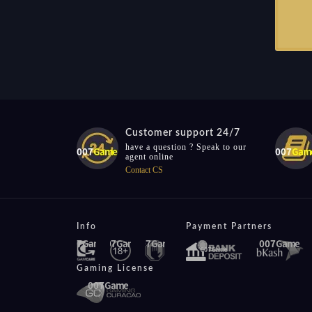
Customer support 24/7
have a question ? Speak to our
agent online
Contact CS
Info
Payment Partners
Gaming License