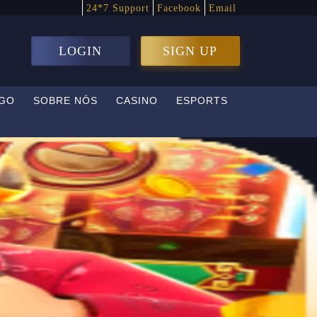
24*7 Support
Facebook
Email
LOGIN
SIGN UP
GO
SOBRE NÓS
CASINO
ESPORTS