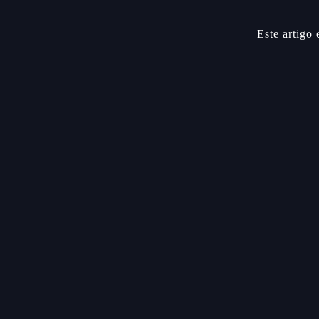
Este artigo