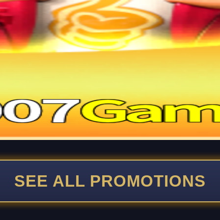
SEE ALL PROMOTIONS