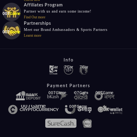
Affiliates Program
Partner with us and earn some income!
Find Out more
Partnerships
Meet our Brand Ambassadors & Sports Partners
Learnt more
Info
Payment Partners