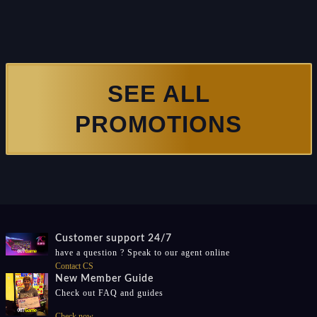
SEE ALL
PROMOTIONS
Customer support 24/7
have a question ? Speak to our agent online
Contact CS
New Member Guide
Check out FAQ and guides
Check now