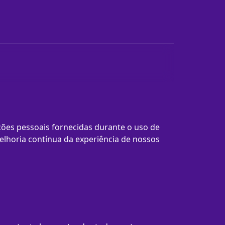
ções pessoais fornecidas durante o uso de
elhoria contínua da experiência de nossos