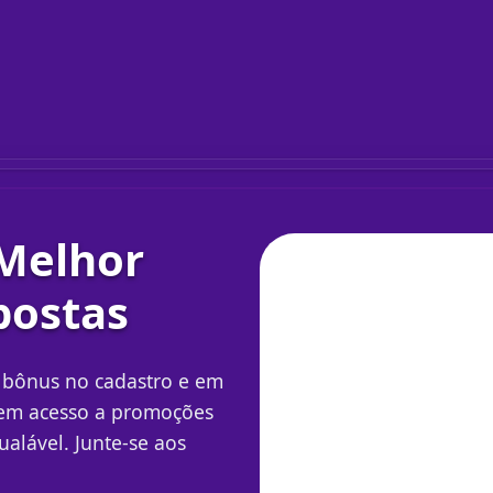
 Melhor
postas
r bônus no cadastro e em
 tem acesso a promoções
ualável. Junte-se aos