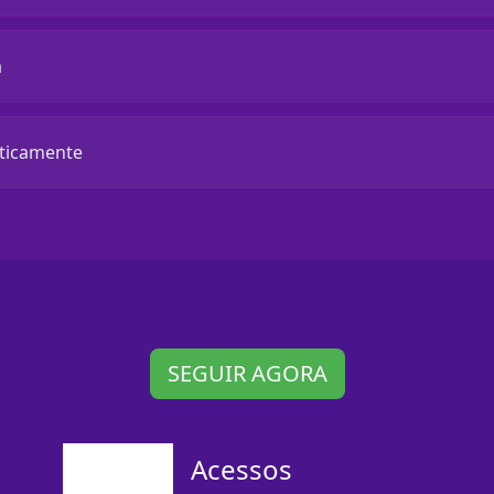
a
aticamente
SEGUIR AGORA
Acessos