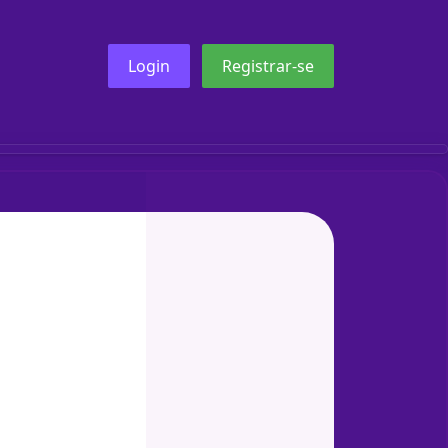
Login
Registrar-se