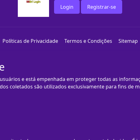
Login
Registrar-se
Políticas de Privacidade
Termos e Condições
Sitemap
de
us usuários e está empenhada em proteger todas as informa
os coletados são utilizados exclusivamente para fins de m