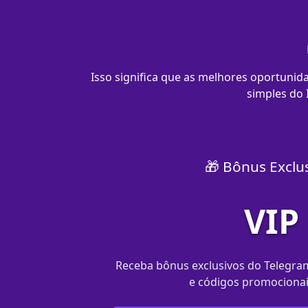
Isso significa que as melhores oportunid
simples do
🎁 Bônus Exclu
VIP
Receba bônus exclusivos do Telegra
e códigos promocionai