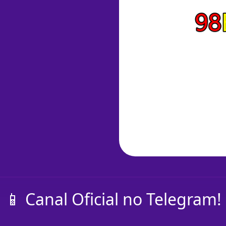
📱 Canal Oficial no Telegram!