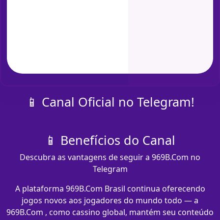
📱 Canal Oficial no Telegram!
📱 Benefícios do Canal
Descubra as vantagens de seguir a 969B.Com no
Telegram
A plataforma 969B.Com Brasil continua oferecendo
jogos novos aos jogadores do mundo todo — a
969B.Com , como cassino global, mantém seu conteúdo