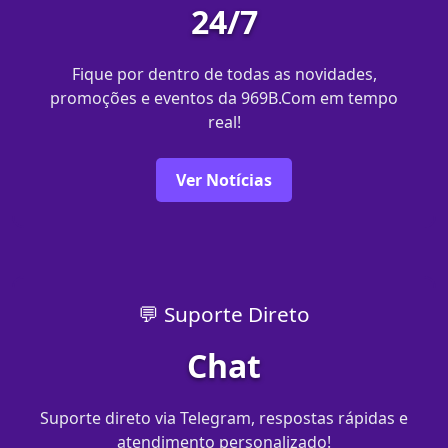
24/7
Fique por dentro de todas as novidades,
promoções e eventos da 969B.Com em tempo
real!
Ver Notícias
💬 Suporte Direto
Chat
Suporte direto via Telegram, respostas rápidas e
atendimento personalizado!