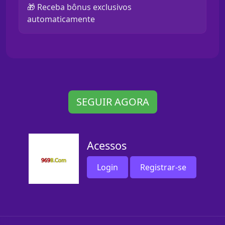
🎁 Receba bônus exclusivos
automaticamente
SEGUIR AGORA
Acessos
Login
Registrar-se