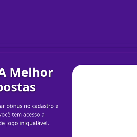
A Melhor
postas
ar bônus no cadastro e
você tem acesso a
e jogo inigualável.