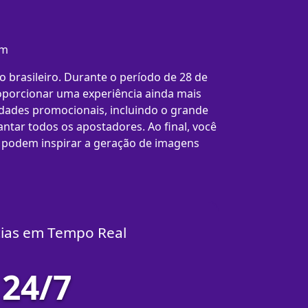
am
 brasileiro. Durante o período de 28 de
oporcionar uma experiência ainda mais
idades promocionais, incluindo o grande
tar todos os apostadores. Ao final, você
 podem inspirar a geração de imagens
cias em Tempo Real
24/7