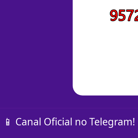
📱 Canal Oficial no Telegram!