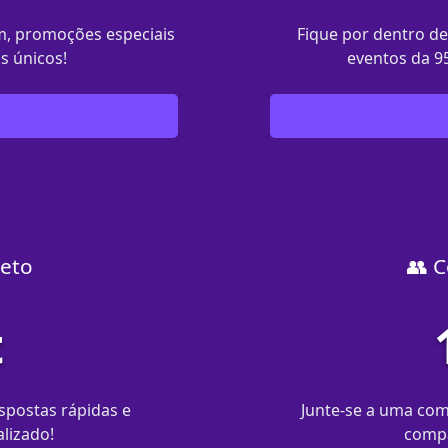
m, promoções especiais
Fique por dentro d
s únicos!
eventos da 9
reto
👥 
t
espostas rápidas e
Junte-se a uma com
lizado!
compa