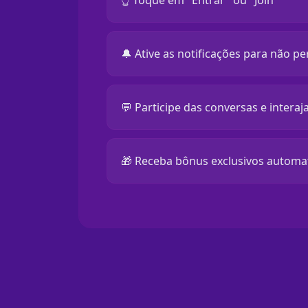
👆 Toque em "Entrar" ou "Join"
🔔 Ative as notificações para não p
💬 Participe das conversas e interaj
🎁 Receba bônus exclusivos autom