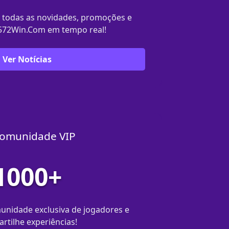
e todas as novidades, promoções e
572Win.Com em tempo real!
Ver Notícias
Comunidade VIP
1000+
unidade exclusiva de jogadores e
rtilhe experiências!