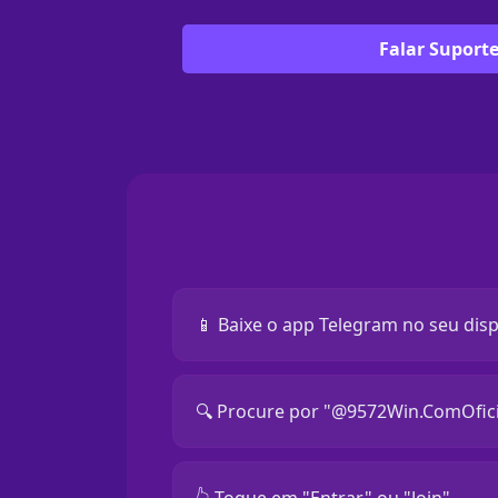
Falar Suport
📱 Baixe o app Telegram no seu disp
🔍 Procure por "@9572Win.ComOfici