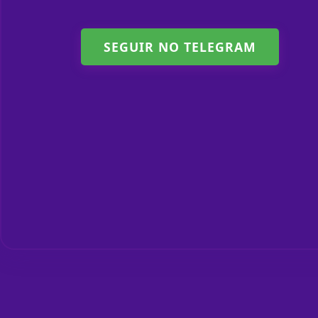
SEGUIR NO TELEGRAM