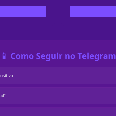
e
📱 Como Seguir no Telegram
ositivo
al"