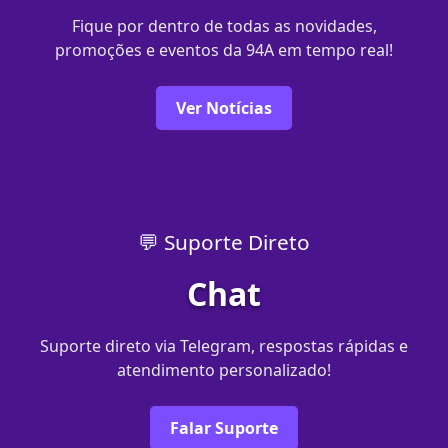
Fique por dentro de todas as novidades,
promoções e eventos da 94A em tempo real!
Ver Notícias
💬 Suporte Direto
Chat
Suporte direto via Telegram, respostas rápidas e
atendimento personalizado!
Falar Suporte