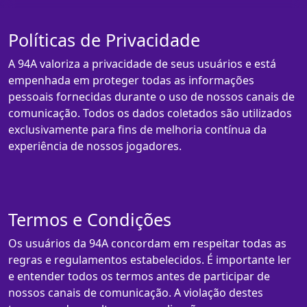
Políticas de Privacidade
A 94A valoriza a privacidade de seus usuários e está
empenhada em proteger todas as informações
pessoais fornecidas durante o uso de nossos canais de
comunicação. Todos os dados coletados são utilizados
exclusivamente para fins de melhoria contínua da
experiência de nossos jogadores.
Termos e Condições
Os usuários da 94A concordam em respeitar todas as
regras e regulamentos estabelecidos. É importante ler
e entender todos os termos antes de participar de
nossos canais de comunicação. A violação destes