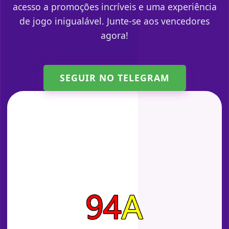
acesso a promoções incríveis e uma experiência
de jogo inigualável. Junte-se aos vencedores
agora!
SEGUIR NO TELEGRAM