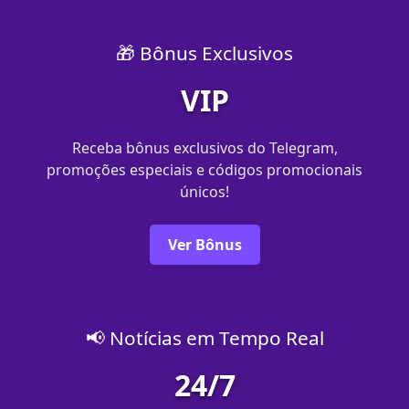
🎁 Bônus Exclusivos
VIP
Receba bônus exclusivos do Telegram,
promoções especiais e códigos promocionais
únicos!
Ver Bônus
📢 Notícias em Tempo Real
24/7