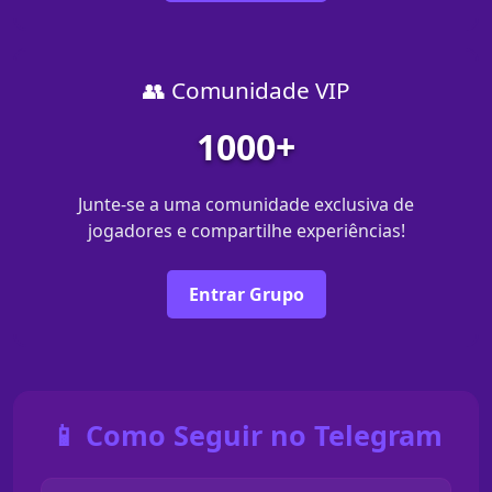
👥 Comunidade VIP
1000+
Junte-se a uma comunidade exclusiva de
jogadores e compartilhe experiências!
Entrar Grupo
📱 Como Seguir no Telegram