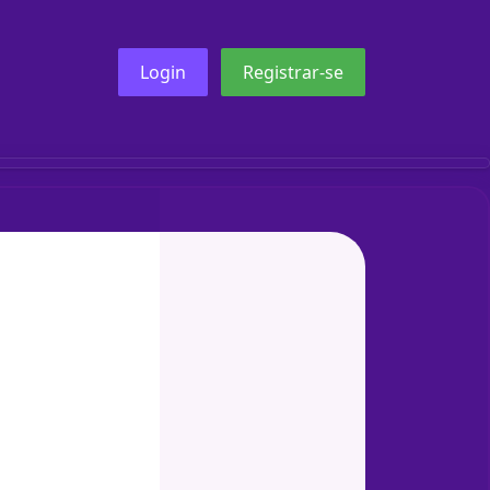
Login
Registrar-se