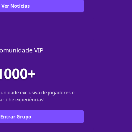
Ver Notícias
Comunidade VIP
1000+
unidade exclusiva de jogadores e
rtilhe experiências!
Entrar Grupo