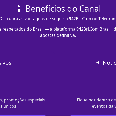
📱 Benefícios do Canal
Descubra as vantagens de seguir a 942Brl.Com no Telegra
 respeitados do Brasil — a plataforma 942Brl.Com Brasil li
apostas definitiva.
sivos
📢 Notí
m, promoções especiais
Fique por dentro d
s únicos!
eventos da 