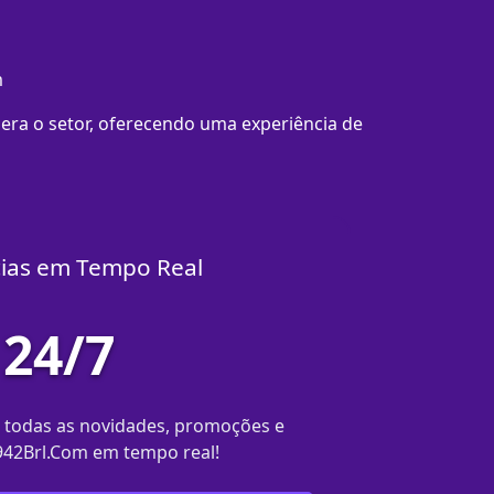
m
dera o setor, oferecendo uma experiência de
cias em Tempo Real
24/7
e todas as novidades, promoções e
942Brl.Com em tempo real!