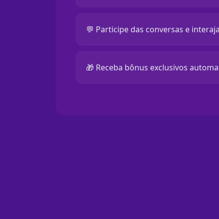
💬 Participe das conversas e interaj
🎁 Receba bônus exclusivos autom