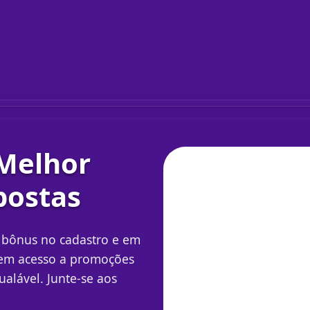
 Melhor
postas
 bônus no cadastro e em
tem acesso a promoções
ualável. Junte-se aos