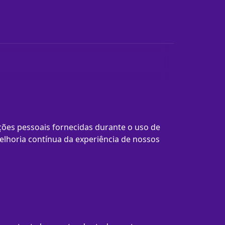
ções pessoais fornecidas durante o uso de
elhoria contínua da experiência de nossos