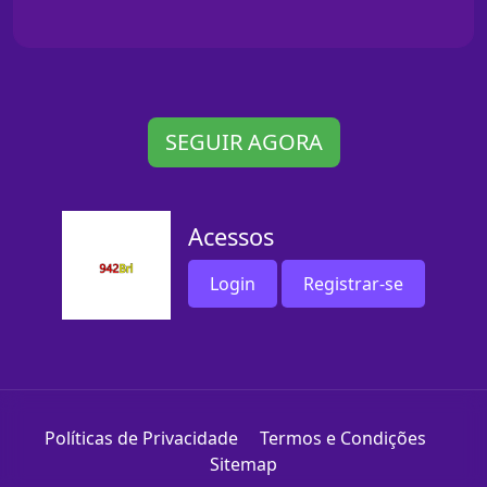
SEGUIR AGORA
Acessos
Login
Registrar-se
Políticas de Privacidade
Termos e Condições
Sitemap