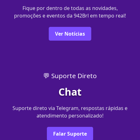
Fique por dentro de todas as novidades,
promoções e eventos da 942Brl em tempo real!
Ver Notícias
💬 Suporte Direto
Chat
Suporte direto via Telegram, respostas rápidas e
atendimento personalizado!
Falar Suporte