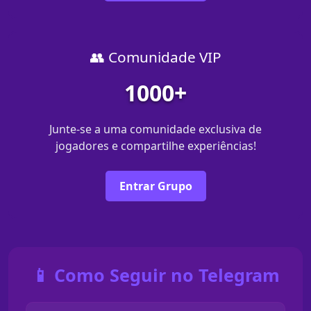
👥 Comunidade VIP
1000+
Junte-se a uma comunidade exclusiva de
jogadores e compartilhe experiências!
Entrar Grupo
📱 Como Seguir no Telegram