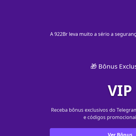
A 922Br leva muito a sério a seguran
🎁 Bônus Exclu
VIP
Receba bônus exclusivos do Telegra
e códigos promocionai
Ver Bônus