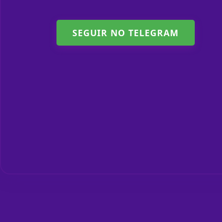
SEGUIR NO TELEGRAM