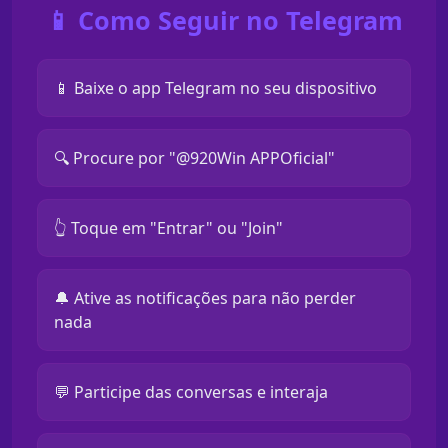
📱 Como Seguir no Telegram
📱 Baixe o app Telegram no seu dispositivo
🔍 Procure por "@920Win APPOficial"
👆 Toque em "Entrar" ou "Join"
🔔 Ative as notificações para não perder
nada
💬 Participe das conversas e interaja