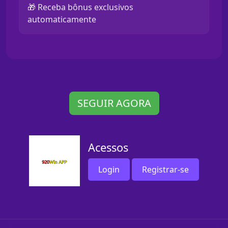
🎁 Receba bônus exclusivos
automaticamente
SEGUIR AGORA
Acessos
Login
Registrar-se