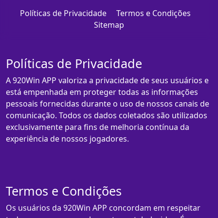
Políticas de Privacidade
Termos e Condições
Sitemap
Políticas de Privacidade
A 920Win APP valoriza a privacidade de seus usuários e
está empenhada em proteger todas as informações
pessoais fornecidas durante o uso de nossos canais de
comunicação. Todos os dados coletados são utilizados
exclusivamente para fins de melhoria contínua da
experiência de nossos jogadores.
Termos e Condições
Os usuários da 920Win APP concordam em respeitar