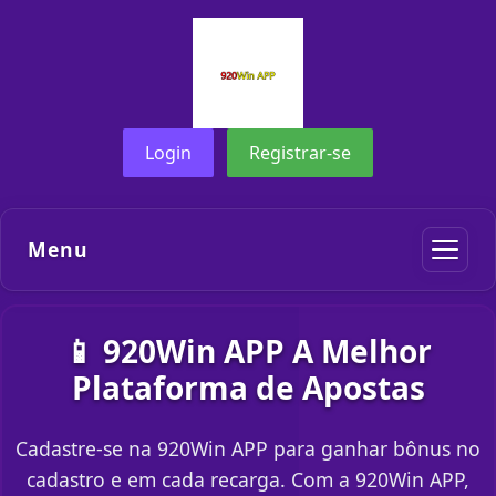
Login
Registrar-se
Menu
📱 920Win APP A Melhor
Plataforma de Apostas
Cadastre-se na 920Win APP para ganhar bônus no
cadastro e em cada recarga. Com a 920Win APP,