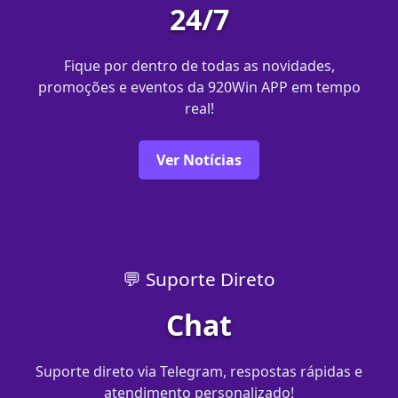
24/7
Fique por dentro de todas as novidades,
promoções e eventos da 920Win APP em tempo
real!
Ver Notícias
💬 Suporte Direto
Chat
Suporte direto via Telegram, respostas rápidas e
atendimento personalizado!