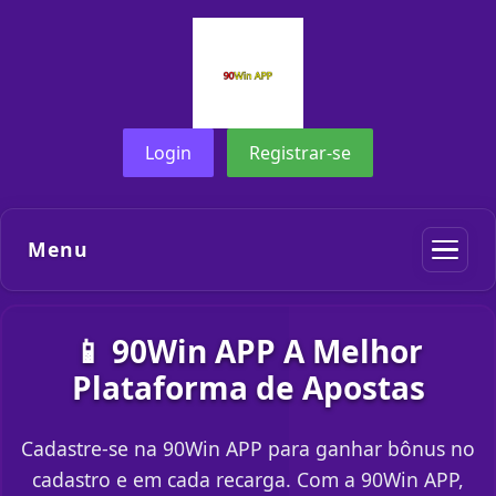
Login
Registrar-se
Menu
📱 90Win APP A Melhor
Plataforma de Apostas
Cadastre-se na 90Win APP para ganhar bônus no
cadastro e em cada recarga. Com a 90Win APP,