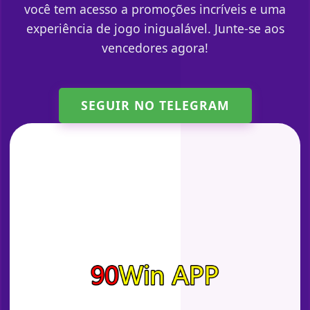
você tem acesso a promoções incríveis e uma
experiência de jogo inigualável. Junte-se aos
vencedores agora!
SEGUIR NO TELEGRAM