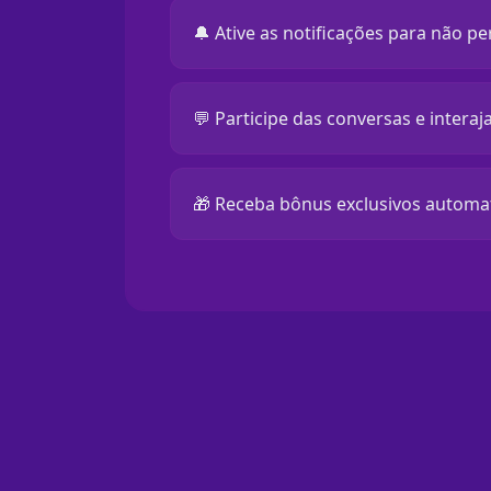
🔔 Ative as notificações para não p
💬 Participe das conversas e interaj
🎁 Receba bônus exclusivos autom