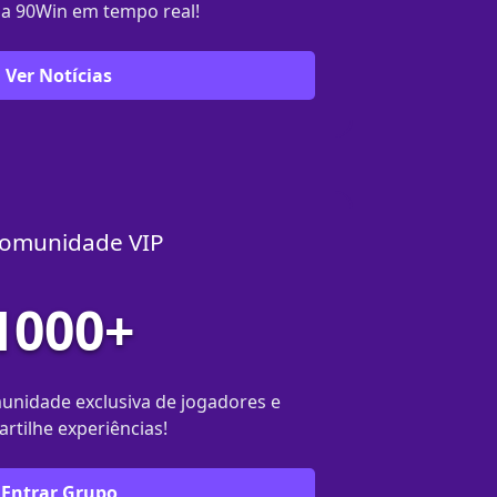
a 90Win em tempo real!
Ver Notícias
Comunidade VIP
1000+
unidade exclusiva de jogadores e
rtilhe experiências!
Entrar Grupo