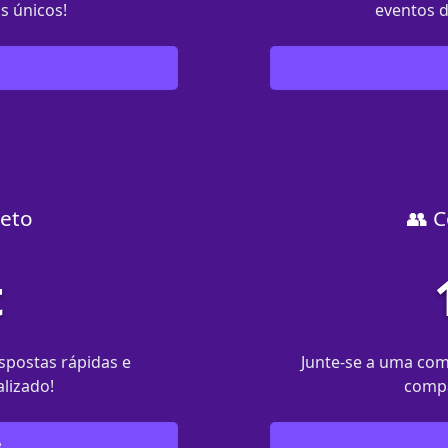
s únicos!
eventos d
reto
👥 
t
espostas rápidas e
Junte-se a uma com
lizado!
compa
e