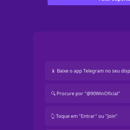
📱 Baixe o app Telegram no seu disp
🔍 Procure por "@90WinOficial"
👆 Toque em "Entrar" ou "Join"