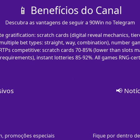
📱 Benefícios do Canal
Descubra as vantagens de seguir a 90Win no Telegram
 gratification: scratch cards (digital reveal mechanics, tie
ltiple bet types: straight, way, combination), number game
RTPs competitive: scratch cards 70-85% (lower than slots ma
uirements), instant lotteries 85-92%. All games RNG-certif
sivos
📢 Notí
m, promoções especiais
Fique por dentro d