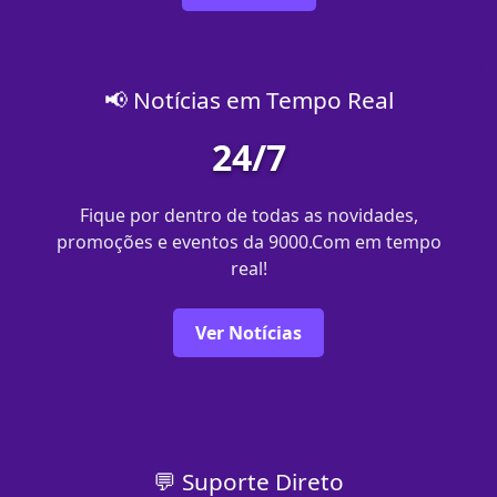
📢 Notícias em Tempo Real
24/7
Fique por dentro de todas as novidades,
promoções e eventos da 9000.Com em tempo
real!
Ver Notícias
💬 Suporte Direto