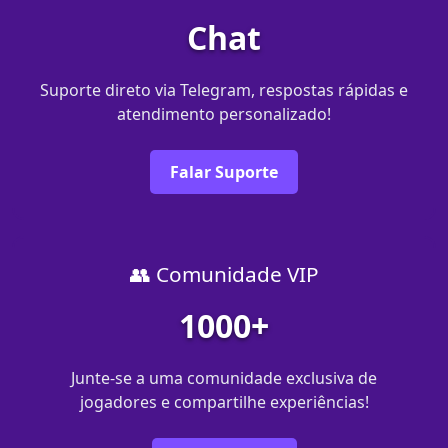
Chat
Suporte direto via Telegram, respostas rápidas e
atendimento personalizado!
Falar Suporte
👥 Comunidade VIP
1000+
Junte-se a uma comunidade exclusiva de
jogadores e compartilhe experiências!