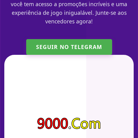
você tem acesso a promoções incríveis e uma
experiência de jogo inigualável. Junte-se aos
vencedores agora!
SEGUIR NO TELEGRAM