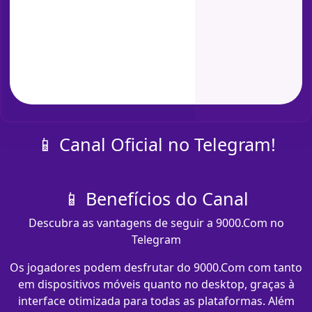
📱 Canal Oficial no Telegram!
📱 Benefícios do Canal
Descubra as vantagens de seguir a 9000.Com no
Telegram
Os jogadores podem desfrutar do 9000.Com com​ tanto
em dispositivos móveis quanto no desktop, graças à
interface otimizada para todas as plataformas. Além