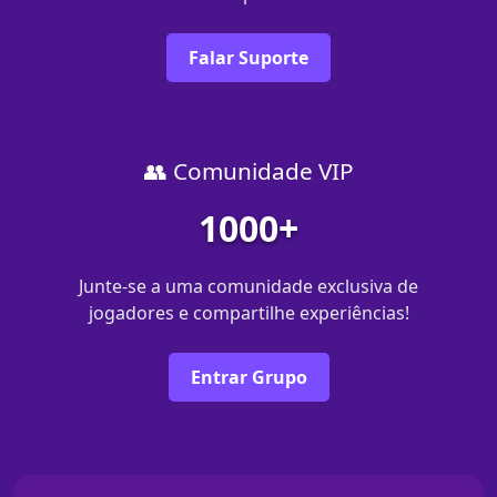
Falar Suporte
👥 Comunidade VIP
1000+
Junte-se a uma comunidade exclusiva de
jogadores e compartilhe experiências!
Entrar Grupo