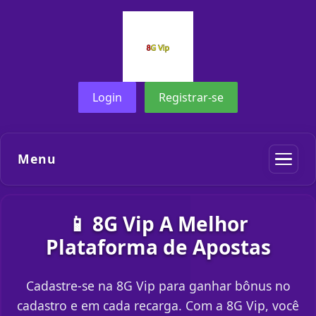
Login
Registrar-se
Menu
📱 8G Vip A Melhor
Plataforma de Apostas
Cadastre-se na 8G Vip para ganhar bônus no
cadastro e em cada recarga. Com a 8G Vip, você