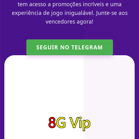
tem acesso a promoções incríveis e uma
experiência de jogo inigualável. Junte-se aos
vencedores agora!
SEGUIR NO TELEGRAM