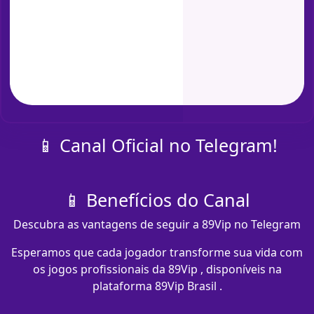
📱 Canal Oficial no Telegram!
📱 Benefícios do Canal
Descubra as vantagens de seguir a 89Vip no Telegram
Esperamos que cada jogador transforme sua vida com
os jogos profissionais da 89Vip , disponíveis na
plataforma 89Vip Brasil .