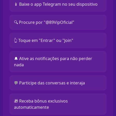
📱 Baixe o app Telegram no seu dispositivo
🔍 Procure por "@89VipOficial"
👆 Toque em "Entrar" ou "Join"
🔔 Ative as notificações para não perder
nada
💬 Participe das conversas e interaja
🎁 Receba bônus exclusivos
automaticamente