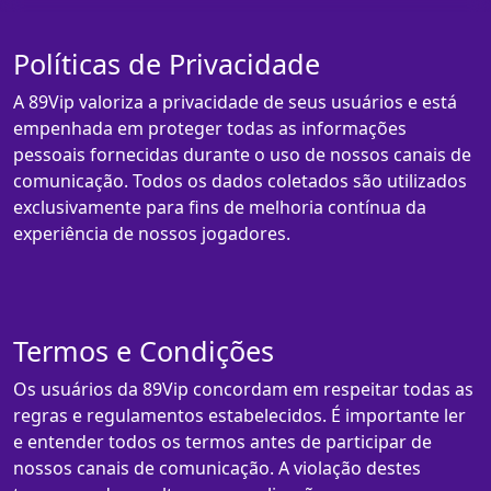
Políticas de Privacidade
A 89Vip valoriza a privacidade de seus usuários e está
empenhada em proteger todas as informações
pessoais fornecidas durante o uso de nossos canais de
comunicação. Todos os dados coletados são utilizados
exclusivamente para fins de melhoria contínua da
experiência de nossos jogadores.
Termos e Condições
Os usuários da 89Vip concordam em respeitar todas as
regras e regulamentos estabelecidos. É importante ler
e entender todos os termos antes de participar de
nossos canais de comunicação. A violação destes