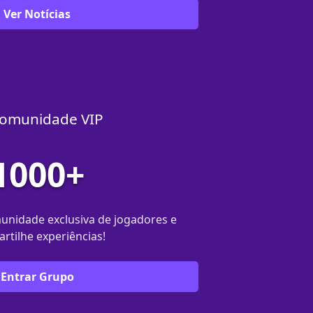
Ver Notícias
Comunidade VIP
1000+
unidade exclusiva de jogadores e
rtilhe experiências!
Entrar Grupo