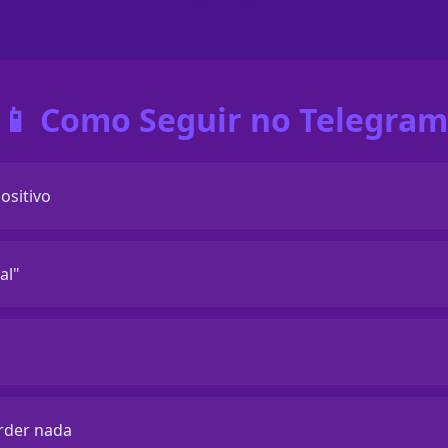
📱 Como Seguir no Telegram
ositivo
al"
erder nada