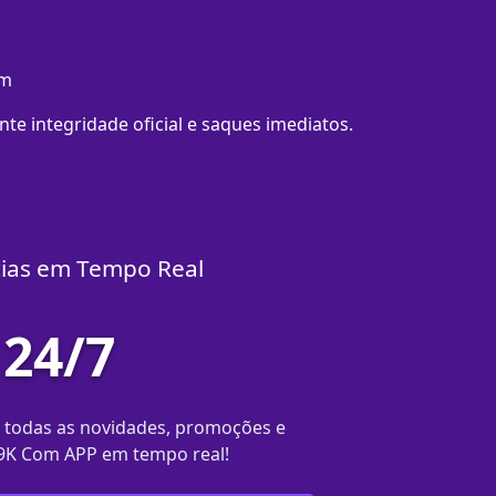
am
e integridade oficial e saques imediatos.
cias em Tempo Real
24/7
e todas as novidades, promoções e
9K Com APP em tempo real!