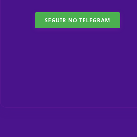
SEGUIR NO TELEGRAM