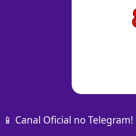
📱 Canal Oficial no Telegram!