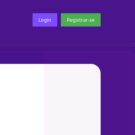
Login
Registrar-se