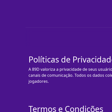
Políticas de Privacida
A 89D valoriza a privacidade de seus usuár
canais de comunicação. Todos os dados cole
jogadores.
Termos e Condições