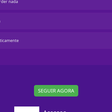
erder nada
a
aticamente
SEGUIR AGORA