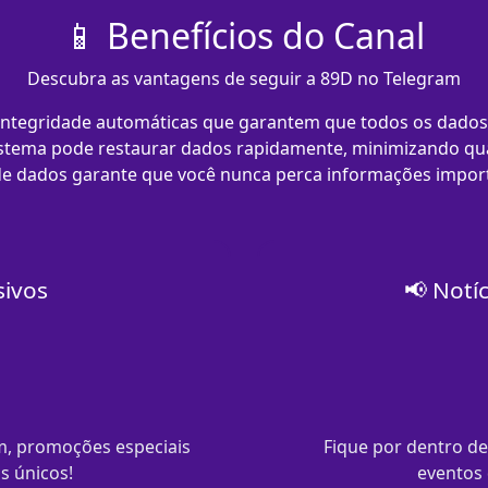
📱 Benefícios do Canal
Descubra as vantagens de seguir a 89D no Telegram
e integridade automáticas que garantem que todos os dado
istema pode restaurar dados rapidamente, minimizando qua
de dados garante que você nunca perca informações importa
sivos
📢 Notí
m, promoções especiais
Fique por dentro d
s únicos!
eventos