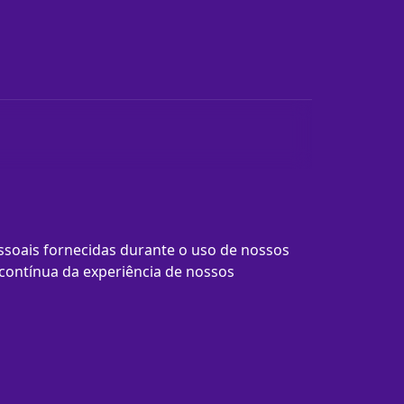
ssoais fornecidas durante o uso de nossos
 contínua da experiência de nossos