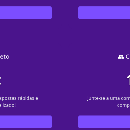
reto
👥 
t
espostas rápidas e
Junte-se a uma com
lizado!
compa
e