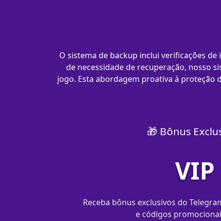
O sistema de backup inclui verificações d
de necessidade de recuperação, nosso s
jogo. Esta abordagem proativa à proteção 
🎁 Bônus Exclu
VIP
Receba bônus exclusivos do Telegra
e códigos promocionai