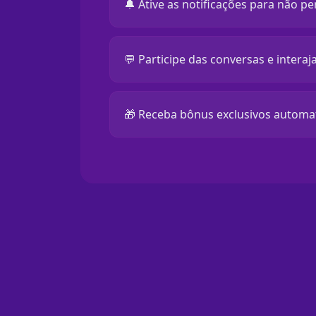
🔔 Ative as notificações para não p
💬 Participe das conversas e interaj
🎁 Receba bônus exclusivos autom