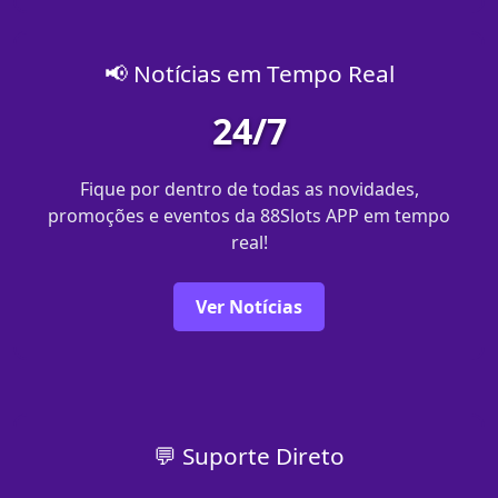
📢 Notícias em Tempo Real
24/7
Fique por dentro de todas as novidades,
promoções e eventos da 88Slots APP em tempo
real!
Ver Notícias
💬 Suporte Direto