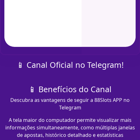
📱 Canal Oficial no Telegram!
📱 Benefícios do Canal
Descubra as vantagens de seguir a 88Slots APP no
Telegram
A tela maior do computador permite visualizar mais
informações simultaneamente, como múltiplas janelas
de apostas, histórico detalhado e estatísticas