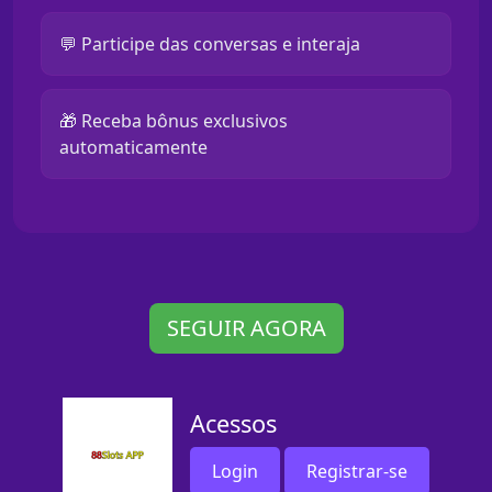
💬 Participe das conversas e interaja
🎁 Receba bônus exclusivos
automaticamente
SEGUIR AGORA
Acessos
Login
Registrar-se