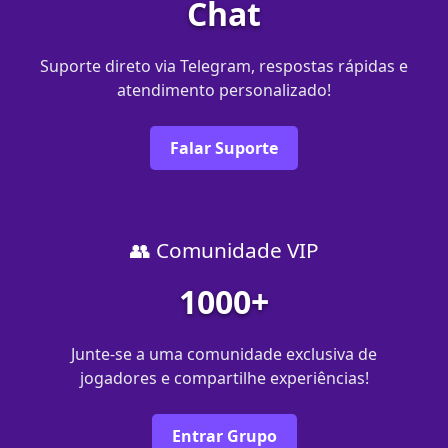
Chat
Suporte direto via Telegram, respostas rápidas e
atendimento personalizado!
Falar Suporte
👥 Comunidade VIP
1000+
Junte-se a uma comunidade exclusiva de
jogadores e compartilhe experiências!
Entrar Grupo