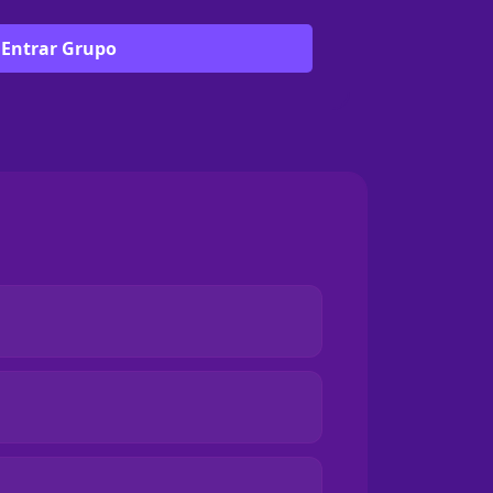
Entrar Grupo