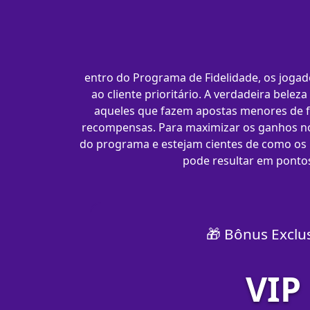
entro do Programa de Fidelidade, os jogad
ao cliente prioritário. A verdadeira be
aqueles que fazem apostas menores de fo
recompensas. Para maximizar os ganhos no
do programa e estejam cientes de como os 
pode resultar em pontos
🎁 Bônus Exclu
VIP