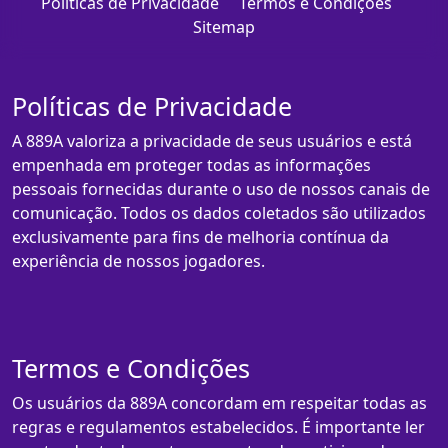
Políticas de Privacidade
Termos e Condições
Sitemap
Políticas de Privacidade
A 889A valoriza a privacidade de seus usuários e está
empenhada em proteger todas as informações
pessoais fornecidas durante o uso de nossos canais de
comunicação. Todos os dados coletados são utilizados
exclusivamente para fins de melhoria contínua da
experiência de nossos jogadores.
Termos e Condições
Os usuários da 889A concordam em respeitar todas as
regras e regulamentos estabelecidos. É importante ler