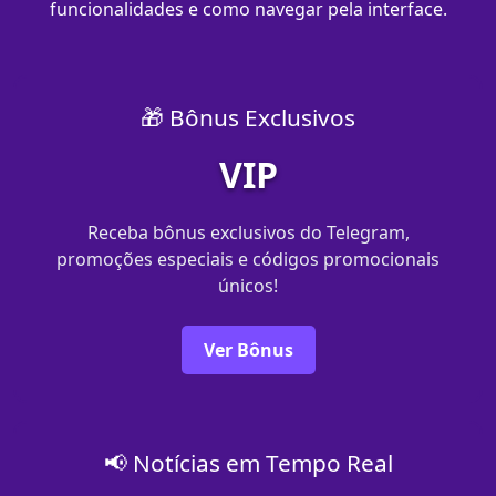
funcionalidades e como navegar pela interface.
🎁 Bônus Exclusivos
VIP
Receba bônus exclusivos do Telegram,
promoções especiais e códigos promocionais
únicos!
Ver Bônus
📢 Notícias em Tempo Real