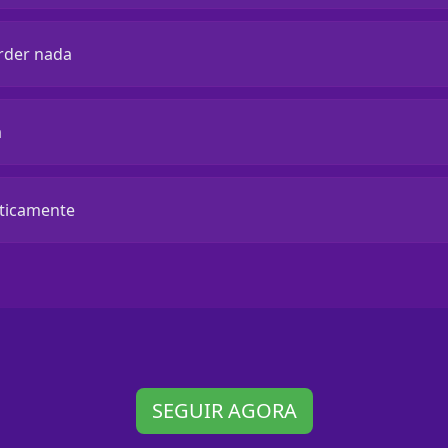
erder nada
a
aticamente
SEGUIR AGORA