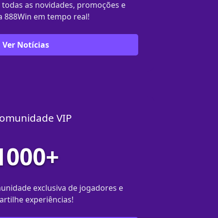
e todas as novidades, promoções e
a 888Win em tempo real!
Ver Notícias
Comunidade VIP
1000+
unidade exclusiva de jogadores e
rtilhe experiências!