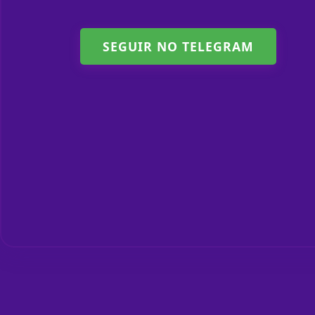
SEGUIR NO TELEGRAM