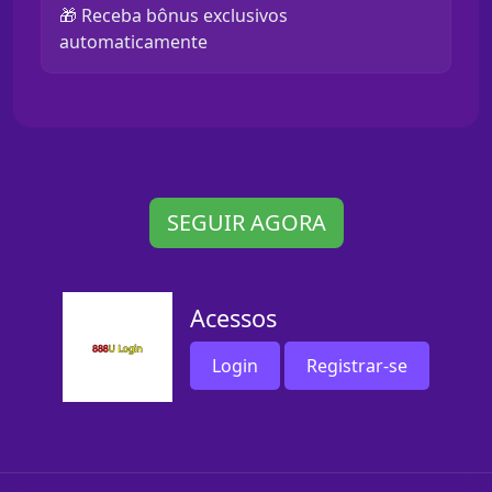
🎁 Receba bônus exclusivos
automaticamente
SEGUIR AGORA
Acessos
Login
Registrar-se