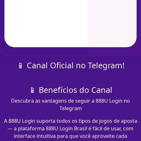
📱 Canal Oficial no Telegram!
📱 Benefícios do Canal
Descubra as vantagens de seguir a 888U Login no
Telegram
A 888U Login suporta todos os tipos de jogos de aposta
— a plataforma 888U Login Brasil é fácil de usar, com
interface intuitiva para que você aproveite cada