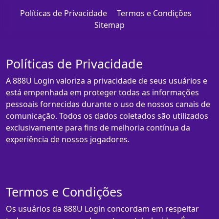
Políticas de Privacidade
Termos e Condições
Sitemap
Políticas de Privacidade
A 888U Login valoriza a privacidade de seus usuários e
está empenhada em proteger todas as informações
pessoais fornecidas durante o uso de nossos canais de
comunicação. Todos os dados coletados são utilizados
exclusivamente para fins de melhoria contínua da
experiência de nossos jogadores.
Termos e Condições
Os usuários da 888U Login concordam em respeitar