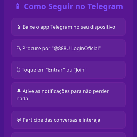
📱 Como Seguir no Telegram
📱 Baixe o app Telegram no seu dispositivo
🔍 Procure por "@888U LoginOficial"
👆 Toque em "Entrar" ou "Join"
🔔 Ative as notificações para não perder
nada
💬 Participe das conversas e interaja