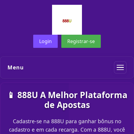
Login
Registrar-se
Menu
📱 888U A Melhor Plataforma
de Apostas
Cadastre-se na 888U para ganhar bônus no
cadastro e em cada recarga. Com a 888U, você