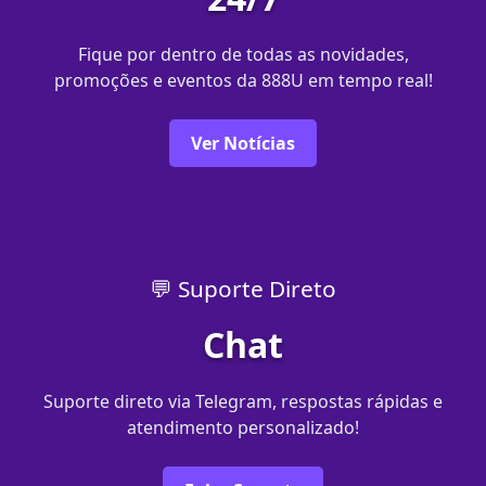
Fique por dentro de todas as novidades,
promoções e eventos da 888U em tempo real!
Ver Notícias
💬 Suporte Direto
Chat
Suporte direto via Telegram, respostas rápidas e
atendimento personalizado!