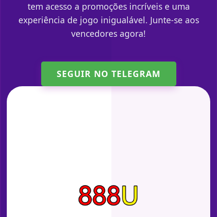
tem acesso a promoções incríveis e uma
experiência de jogo inigualável. Junte-se aos
vencedores agora!
SEGUIR NO TELEGRAM