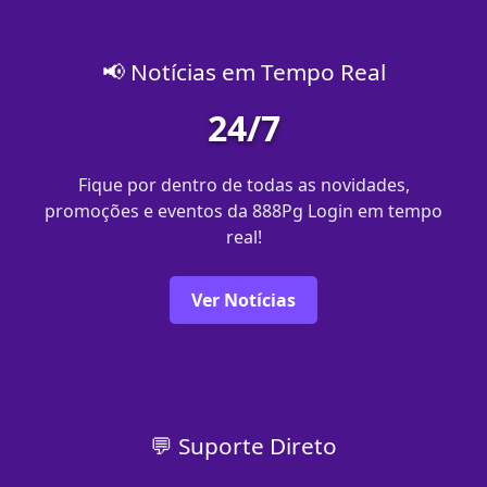
📢 Notícias em Tempo Real
24/7
Fique por dentro de todas as novidades,
promoções e eventos da 888Pg Login em tempo
real!
Ver Notícias
💬 Suporte Direto