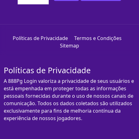
Políticas de Privacidade
Termos e Condições
Sitemap
Políticas de Privacidade
A 888Pg Login valoriza a privacidade de seus usuários e
está empenhada em proteger todas as informações
pessoais fornecidas durante o uso de nossos canais de
comunicação. Todos os dados coletados são utilizados
exclusivamente para fins de melhoria contínua da
experiência de nossos jogadores.