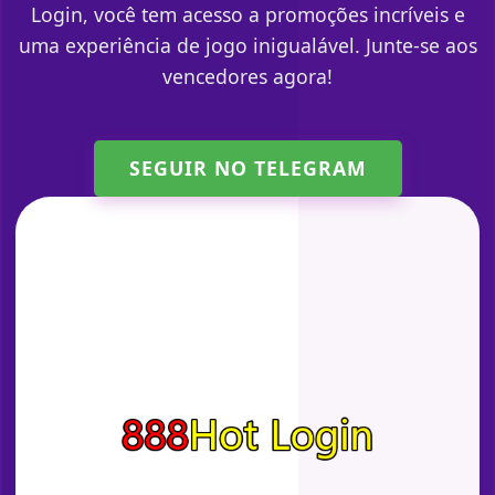
Login, você tem acesso a promoções incríveis e
uma experiência de jogo inigualável. Junte-se aos
vencedores agora!
SEGUIR NO TELEGRAM