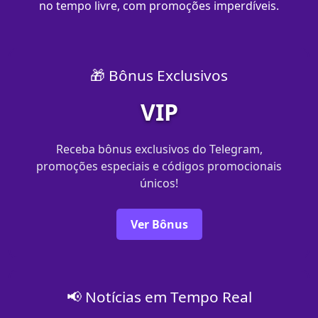
no tempo livre, com promoções imperdíveis.
🎁 Bônus Exclusivos
VIP
Receba bônus exclusivos do Telegram,
promoções especiais e códigos promocionais
únicos!
Ver Bônus
📢 Notícias em Tempo Real