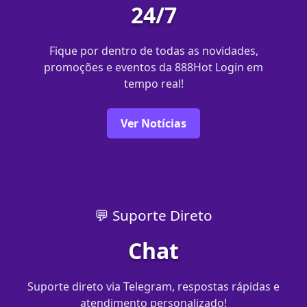
24/7
Fique por dentro de todas as novidades,
promoções e eventos da 888Hot Login em
tempo real!
Ver Notícias
💬 Suporte Direto
Chat
Suporte direto via Telegram, respostas rápidas e
atendimento personalizado!