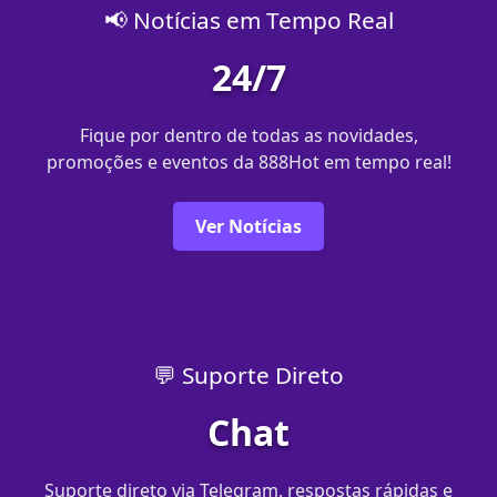
📢 Notícias em Tempo Real
24/7
Fique por dentro de todas as novidades,
promoções e eventos da 888Hot em tempo real!
Ver Notícias
💬 Suporte Direto
Chat
Suporte direto via Telegram, respostas rápidas e