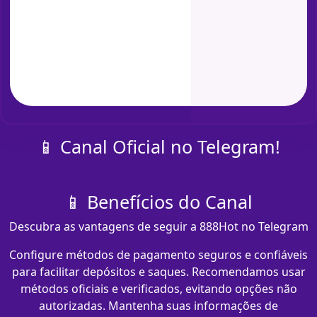
📱 Canal Oficial no Telegram!
📱 Benefícios do Canal
Descubra as vantagens de seguir a 888Hot no Telegram
Configure métodos de pagamento seguros e confiáveis
para facilitar depósitos e saques. Recomendamos usar
métodos oficiais e verificados, evitando opções não
autorizadas. Mantenha suas informações de