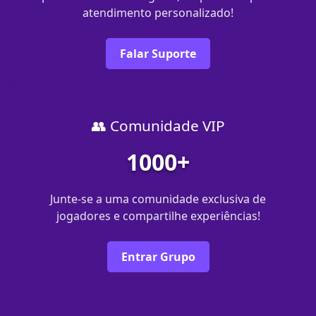
atendimento personalizado!
Falar Suporte
👥 Comunidade VIP
1000+
Junte-se a uma comunidade exclusiva de
jogadores e compartilhe experiências!
Entrar Grupo