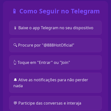
📱 Como Seguir no Telegram
📱 Baixe o app Telegram no seu dispositivo
🔍 Procure por "@888HotOficial"
👆 Toque em "Entrar" ou "Join"
🔔 Ative as notificações para não perder
nada
💬 Participe das conversas e interaja