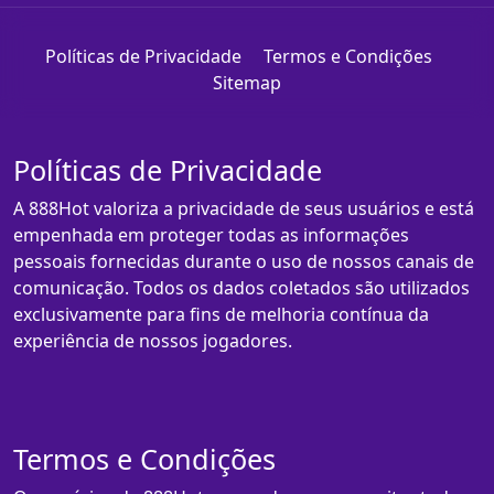
Políticas de Privacidade
Termos e Condições
Sitemap
Políticas de Privacidade
A 888Hot valoriza a privacidade de seus usuários e está
empenhada em proteger todas as informações
pessoais fornecidas durante o uso de nossos canais de
comunicação. Todos os dados coletados são utilizados
exclusivamente para fins de melhoria contínua da
experiência de nossos jogadores.
Termos e Condições