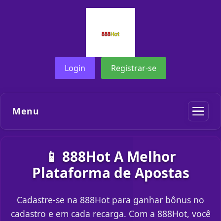
Login
Registrar-se
Menu
📱 888Hot A Melhor
Plataforma de Apostas
Cadastre-se na 888Hot para ganhar bônus no
cadastro e em cada recarga. Com a 888Hot, você