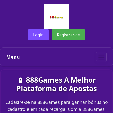
Login
Registrar-se
Menu
📱 888Games A Melhor
Plataforma de Apostas
Cadastre-se na 888Games para ganhar bônus no
cadastro e em cada recarga. Com a 888Games,