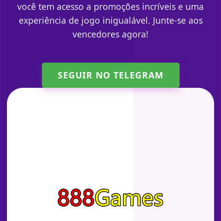
você tem acesso a promoções incríveis e uma
experiência de jogo inigualável. Junte-se aos
vencedores agora!
SEGUIR NO TELEGRAM