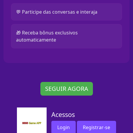
💬 Participe das conversas e interaja
🎁 Receba bônus exclusivos
automaticamente
SEGUIR AGORA
Acessos
Login
Registrar-se