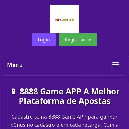
Login
Registrar-se
Menu
📱 8888 Game APP A Melhor
Plataforma de Apostas
Cadastre-se na 8888 Game APP para ganhar
bônus no cadastro e em cada recarga. Com a