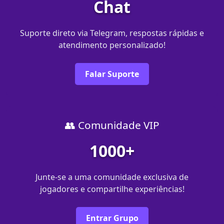
Chat
Suporte direto via Telegram, respostas rápidas e
atendimento personalizado!
Falar Suporte
👥 Comunidade VIP
1000+
Junte-se a uma comunidade exclusiva de
jogadores e compartilhe experiências!
Entrar Grupo