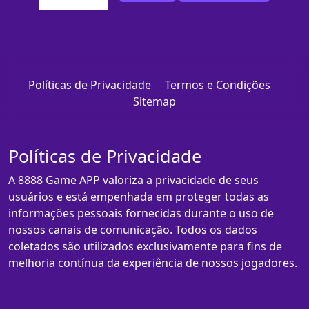
Políticas de Privacidade
Termos e Condições
Sitemap
Políticas de Privacidade
A 8888 Game APP valoriza a privacidade de seus
usuários e está empenhada em proteger todas as
informações pessoais fornecidas durante o uso de
nossos canais de comunicação. Todos os dados
coletados são utilizados exclusivamente para fins de
melhoria contínua da experiência de nossos jogadores.