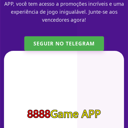
APP, você tem acesso a promoções incríveis e uma
experiência de jogo inigualável. Junte-se aos
vencedores agora!
SEGUIR NO TELEGRAM