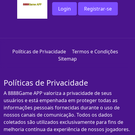
Login
Registrar-se
Políticas de Privacidade
Termos e Condições
Sitemap
Políticas de Privacidade
A 8888Game APP valoriza a privacidade de seus
usuários e está empenhada em proteger todas as
informações pessoais fornecidas durante o uso de
nossos canais de comunicação. Todos os dados
coletados são utilizados exclusivamente para fins de
melhoria contínua da experiência de nossos jogadores.