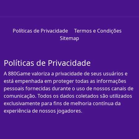
Políticas de Privacidade
Termos e Condições
Sitemap
Políticas de Privacidade
A 880Game valoriza a privacidade de seus usuários e
está empenhada em proteger todas as informações
pessoais fornecidas durante o uso de nossos canais de
comunicação. Todos os dados coletados são utilizados
exclusivamente para fins de melhoria contínua da
experiência de nossos jogadores.