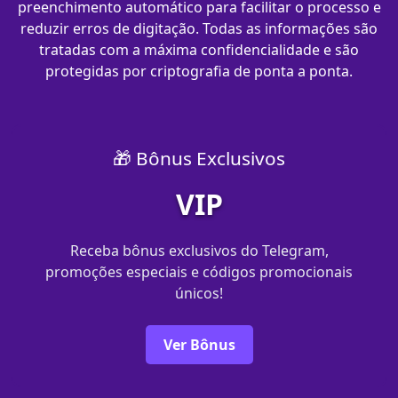
preenchimento automático para facilitar o processo e
reduzir erros de digitação. Todas as informações são
tratadas com a máxima confidencialidade e são
protegidas por criptografia de ponta a ponta.
🎁 Bônus Exclusivos
VIP
Receba bônus exclusivos do Telegram,
promoções especiais e códigos promocionais
únicos!
Ver Bônus