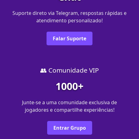
Suporte direto via Telegram, respostas rápidas e
atendimento personalizado!
Falar Suporte
👥 Comunidade VIP
1000+
Junte-se a uma comunidade exclusiva de
jogadores e compartilhe experiências!
Entrar Grupo