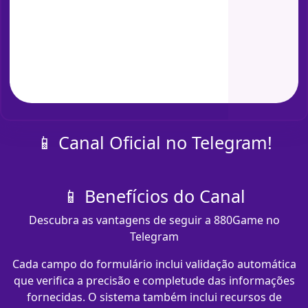
📱 Canal Oficial no Telegram!
📱 Benefícios do Canal
Descubra as vantagens de seguir a 880Game no
Telegram
Cada campo do formulário inclui validação automática
que verifica a precisão e completude das informações
fornecidas. O sistema também inclui recursos de