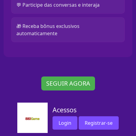
💬 Participe das conversas e interaja
🎁 Receba bônus exclusivos
automaticamente
SEGUIR AGORA
Acessos
Login
Registrar-se