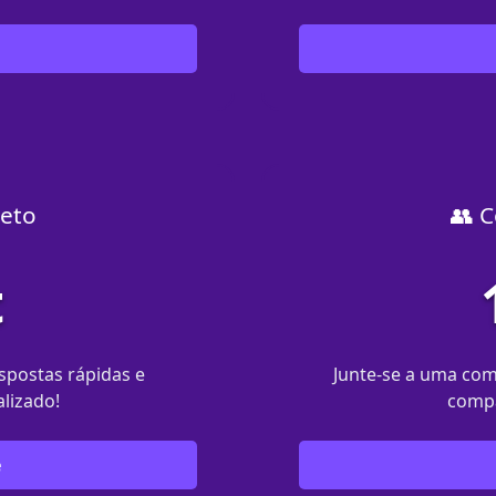
reto
👥 
t
espostas rápidas e
Junte-se a uma com
lizado!
compa
e