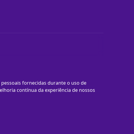
 pessoais fornecidas durante o uso de
elhoria contínua da experiência de nossos