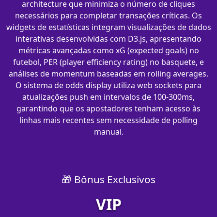
architecture que minimiza o número de cliques
necessários para completar transações críticas. Os
widgets de estatísticas integram visualizações de dados
interativas desenvolvidas com D3.js, apresentando
métricas avançadas como xG (expected goals) no
futebol, PER (player efficiency rating) no basquete, e
análises de momentum baseadas em rolling averages.
O sistema de odds display utiliza web sockets para
atualizações push em intervalos de 100-300ms,
garantindo que os apostadores tenham acesso às
linhas mais recentes sem necessidade de polling
manual.
🎁 Bônus Exclusivos
VIP