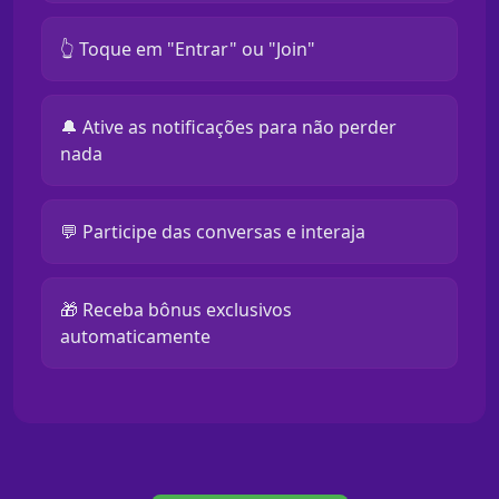
👆 Toque em "Entrar" ou "Join"
🔔 Ative as notificações para não perder
nada
💬 Participe das conversas e interaja
🎁 Receba bônus exclusivos
automaticamente