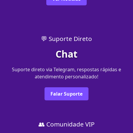
💬 Suporte Direto
Chat
Suporte direto via Telegram, respostas rápidas e
atendimento personalizado!
Falar Suporte
👥 Comunidade VIP