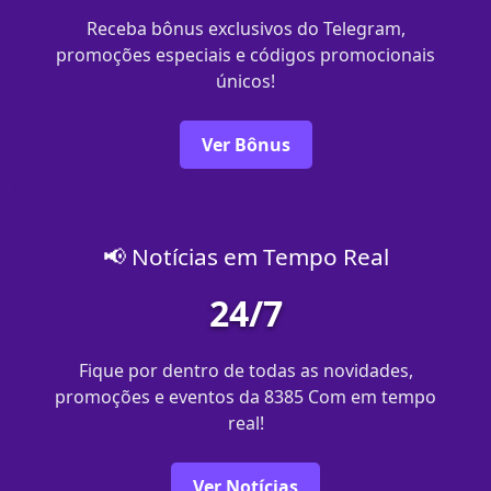
Receba bônus exclusivos do Telegram,
promoções especiais e códigos promocionais
únicos!
Ver Bônus
📢 Notícias em Tempo Real
24/7
Fique por dentro de todas as novidades,
promoções e eventos da 8385 Com em tempo
real!
Ver Notícias