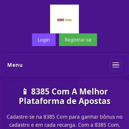
Login
Registrar-se
Menu
📱 8385 Com A Melhor
Plataforma de Apostas
Cadastre-se na 8385 Com para ganhar bônus no
cadastro e em cada recarga. Com a 8385 Com,