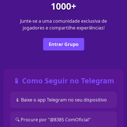
1000+
Junte-se a uma comunidade exclusiva de
jogadores e compartilhe experiências!
Entrar Grupo
📱 Como Seguir no Telegram
📱 Baixe o app Telegram no seu dispositivo
🔍 Procure por "@8385 ComOficial"