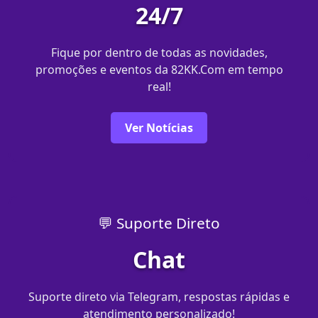
24/7
Fique por dentro de todas as novidades,
promoções e eventos da 82KK.Com em tempo
real!
Ver Notícias
💬 Suporte Direto
Chat
Suporte direto via Telegram, respostas rápidas e
atendimento personalizado!