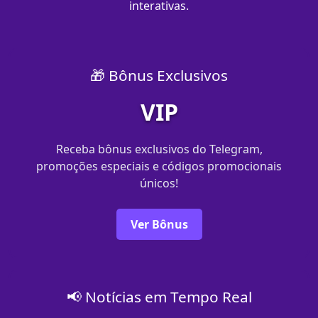
interativas.
🎁 Bônus Exclusivos
VIP
Receba bônus exclusivos do Telegram,
promoções especiais e códigos promocionais
únicos!
Ver Bônus
📢 Notícias em Tempo Real