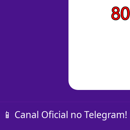
📱 Canal Oficial no Telegram!