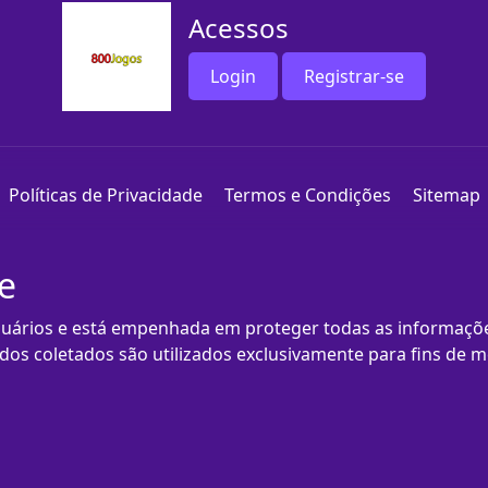
Acessos
Login
Registrar-se
Políticas de Privacidade
Termos e Condições
Sitemap
de
usuários e está empenhada em proteger todas as informaçõ
os coletados são utilizados exclusivamente para fins de m