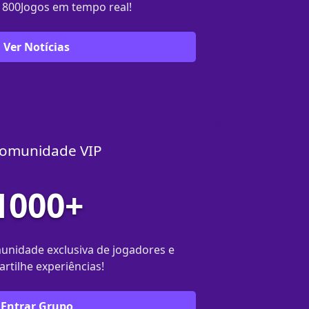
 800Jogos em tempo real!
Ver Notícias
Comunidade VIP
1000+
unidade exclusiva de jogadores e
rtilhe experiências!
Entrar Grupo