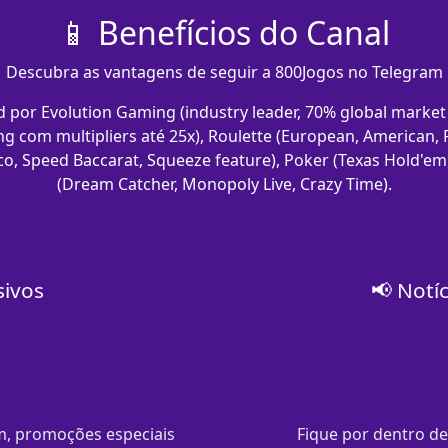
📱 Benefícios do Canal
Descubra as vantagens de seguir a 800Jogos no Telegram
d por Evolution Gaming (industry leader, 70% global market s
htning com multipliers até 25x), Roulette (European, American
nco, Speed Baccarat, Squeeze feature), Poker (Texas Hold'e
(Dream Catcher, Monopoly Live, Crazy Time).
sivos
📢 Notí
m, promoções especiais
Fique por dentro d