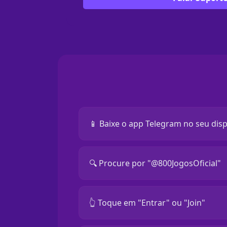
📱 Baixe o app Telegram no seu disp
🔍 Procure por "@800JogosOficial"
👆 Toque em "Entrar" ou "Join"