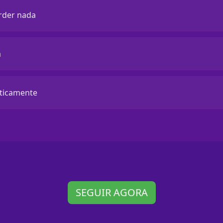
erder nada
a
aticamente
SEGUIR AGORA