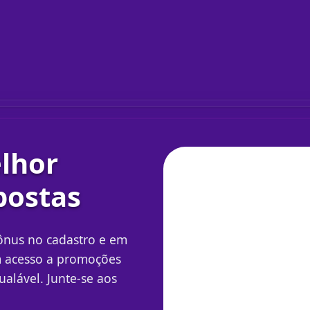
elhor
postas
ônus no cadastro e em
m acesso a promoções
ualável. Junte-se aos