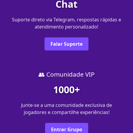
Chat
Suporte direto via Telegram, respostas rápidas e
atendimento personalizado!
Falar Suporte
👥 Comunidade VIP
1000+
Junte-se a uma comunidade exclusiva de
jogadores e compartilhe experiências!
Entrar Grupo