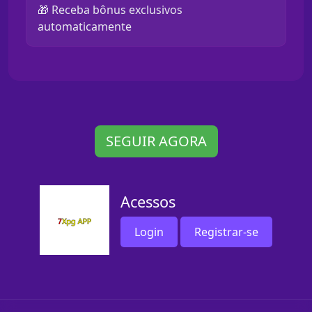
🎁 Receba bônus exclusivos
automaticamente
SEGUIR AGORA
Acessos
Login
Registrar-se