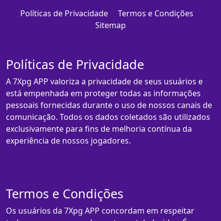
Políticas de Privacidade
Termos e Condições
Sitemap
Políticas de Privacidade
A 7Xpg APP valoriza a privacidade de seus usuários e
está empenhada em proteger todas as informações
pessoais fornecidas durante o uso de nossos canais de
comunicação. Todos os dados coletados são utilizados
exclusivamente para fins de melhoria contínua da
experiência de nossos jogadores.
Termos e Condições
Os usuários da 7Xpg APP concordam em respeitar