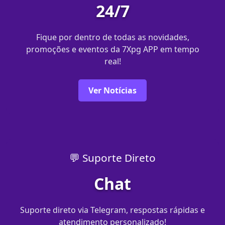
24/7
Fique por dentro de todas as novidades,
promoções e eventos da 7Xpg APP em tempo
real!
Ver Notícias
💬 Suporte Direto
Chat
Suporte direto via Telegram, respostas rápidas e
atendimento personalizado!