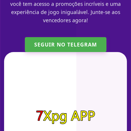
você tem acesso a promoções incríveis e uma
experiência de jogo inigualável. Junte-se aos
vencedores agora!
SEGUIR NO TELEGRAM