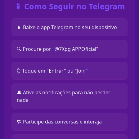
📱 Como Seguir no Telegram
📱 Baixe o app Telegram no seu dispositivo
🔍 Procure por "@7Xpg APPOficial"
👆 Toque em "Entrar" ou "Join"
🔔 Ative as notificações para não perder
nada
💬 Participe das conversas e interaja