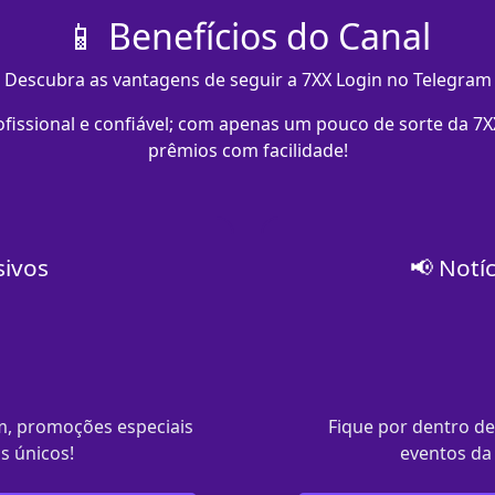
📱 Benefícios do Canal
Descubra as vantagens de seguir a 7XX Login no Telegram
rofissional e confiável; com apenas um pouco de sorte da 7X
prêmios com facilidade!
sivos
📢 Notí
m, promoções especiais
Fique por dentro d
s únicos!
eventos da