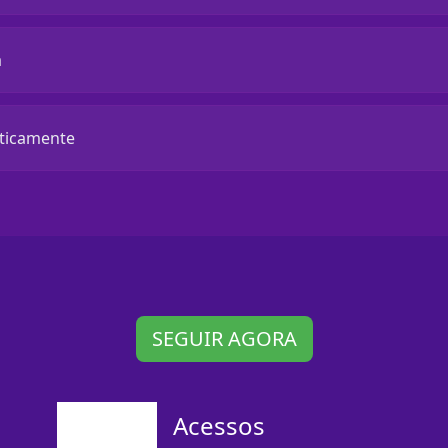
a
aticamente
SEGUIR AGORA
Acessos