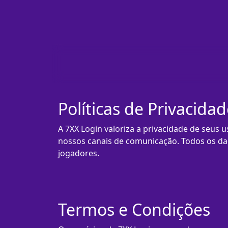
Políticas de Privacida
A 7XX Login valoriza a privacidade de seus
nossos canais de comunicação. Todos os dad
jogadores.
Termos e Condições