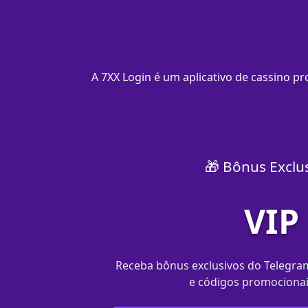
A 7XX Login é um aplicativo de cassino p
🎁 Bônus Exclu
VIP
Receba bônus exclusivos do Telegra
e códigos promocionai