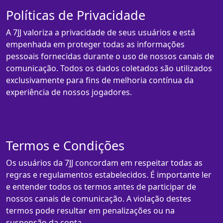
Políticas de Privacidade
A 7JJ valoriza a privacidade de seus usuários e está
empenhada em proteger todas as informações
pessoais fornecidas durante o uso de nossos canais de
comunicação. Todos os dados coletados são utilizados
exclusivamente para fins de melhoria contínua da
experiência de nossos jogadores.
Termos e Condições
Os usuários da 7JJ concordam em respeitar todas as
regras e regulamentos estabelecidos. É importante ler
e entender todos os termos antes de participar de
nossos canais de comunicação. A violação destes
termos pode resultar em penalizações ou na
suspensão da conta.