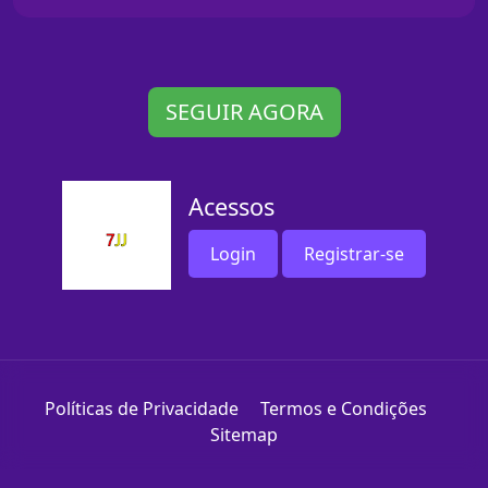
SEGUIR AGORA
Acessos
Login
Registrar-se
Políticas de Privacidade
Termos e Condições
Sitemap