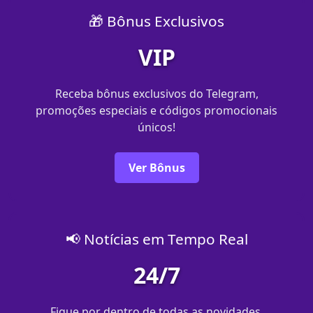
🎁 Bônus Exclusivos
VIP
Receba bônus exclusivos do Telegram,
promoções especiais e códigos promocionais
únicos!
Ver Bônus
📢 Notícias em Tempo Real
24/7
Fique por dentro de todas as novidades,