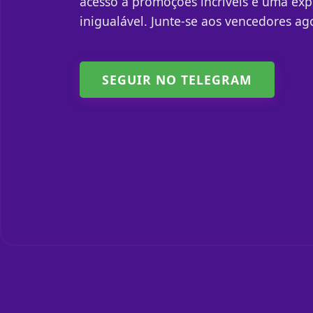
acesso a promoções incríveis e uma exp
inigualável. Junte-se aos vencedores ag
SEGUIR NO TELEGRAM