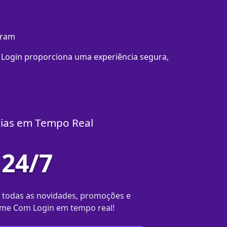
gram
 Login proporciona uma experiência segura,
cias em Tempo Real
24/7
e todas as novidades, promoções e
me Com Login em tempo real!