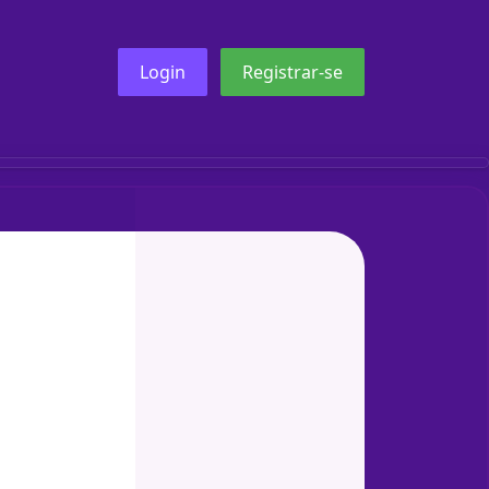
Login
Registrar-se