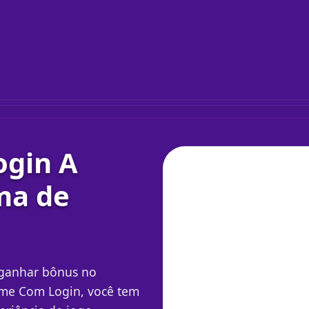
ogin A
ma de
 ganhar bônus no
ame Com Login, você tem