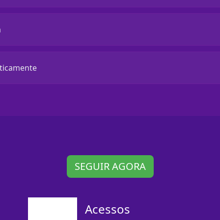
a
aticamente
SEGUIR AGORA
Acessos