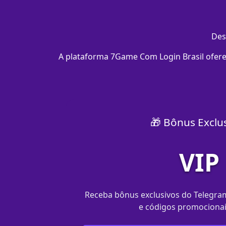
Des
A plataforma 7Game Com Login Brasil ofere
🎁 Bônus Exclu
VIP
Receba bônus exclusivos do Telegra
e códigos promocionai