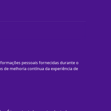
nformações pessoais fornecidas durante o
ns de melhoria contínua da experiência de