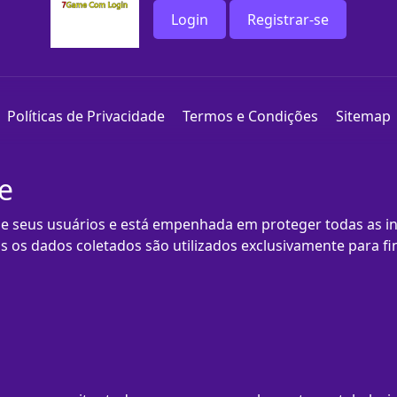
Login
Registrar-se
Políticas de Privacidade
Termos e Condições
Sitemap
de
de seus usuários e está empenhada em proteger todas as i
 os dados coletados são utilizados exclusivamente para fi