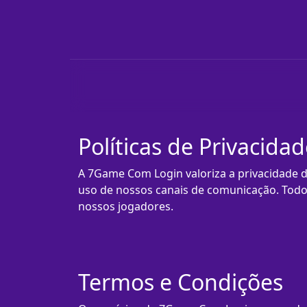
Políticas de Privacida
A 7Game Com Login valoriza a privacidade 
uso de nossos canais de comunicação. Todos
nossos jogadores.
Termos e Condições