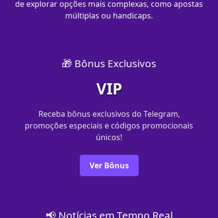
de explorar opções mais complexas, como apostas
múltiplas ou handicaps.
🎁 Bônus Exclusivos
VIP
Receba bônus exclusivos do Telegram,
promoções especiais e códigos promocionais
únicos!
Ver Bônus
📢 Notícias em Tempo Real