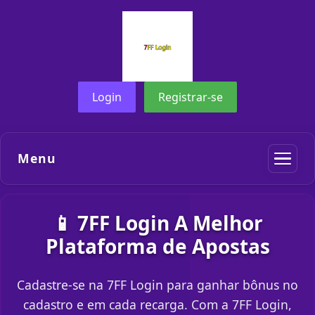
Login
Registrar-se
Menu
📱 7FF Login A Melhor
Plataforma de Apostas
Cadastre-se na 7FF Login para ganhar bônus no
cadastro e em cada recarga. Com a 7FF Login,