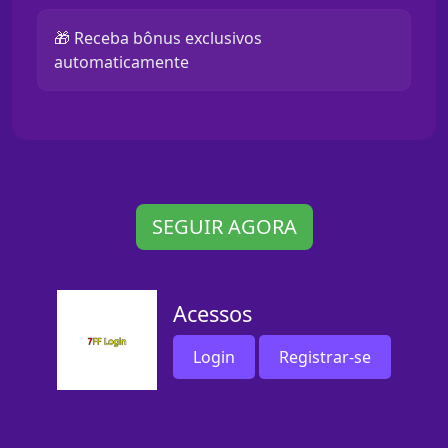
🎁 Receba bônus exclusivos
automaticamente
SEGUIR AGORA
Acessos
Login
Registrar-se