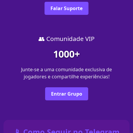
Falar Suporte
👥 Comunidade VIP
1000+
Junte-se a uma comunidade exclusiva de
jogadores e compartilhe experiências!
Entrar Grupo
📱 Como Seguir no Telegram