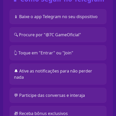
📱 Baixe o app Telegram no seu dispositivo
🔍 Procure por "@7C GameOficial"
👆 Toque em "Entrar" ou "Join"
🔔 Ative as notificações para não perder
nada
💬 Participe das conversas e interaja
🎁 Receba bônus exclusivos