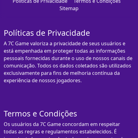
Políticas de Privacidade
Termos e Condições
Sitemap
Políticas de Privacidade
A 7C Game valoriza a privacidade de seus usuários e
está empenhada em proteger todas as informações
pessoais fornecidas durante o uso de nossos canais de
comunicação. Todos os dados coletados são utilizados
exclusivamente para fins de melhoria contínua da
experiência de nossos jogadores.
Termos e Condições
Os usuários da 7C Game concordam em respeitar
todas as regras e regulamentos estabelecidos. É