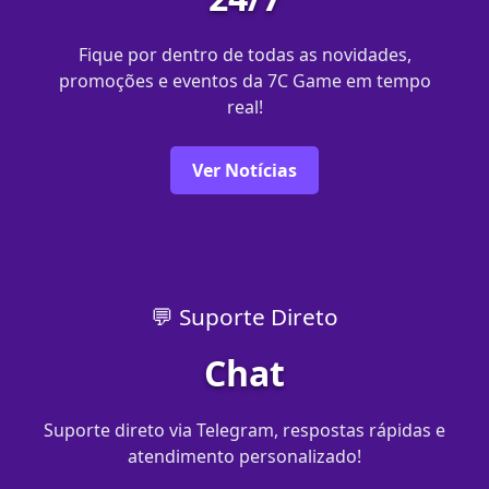
Fique por dentro de todas as novidades,
promoções e eventos da 7C Game em tempo
real!
Ver Notícias
💬 Suporte Direto
Chat
Suporte direto via Telegram, respostas rápidas e
atendimento personalizado!