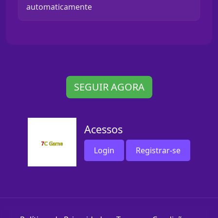
automaticamente
SEGUIR AGORA
Acessos
Login
Registrar-se