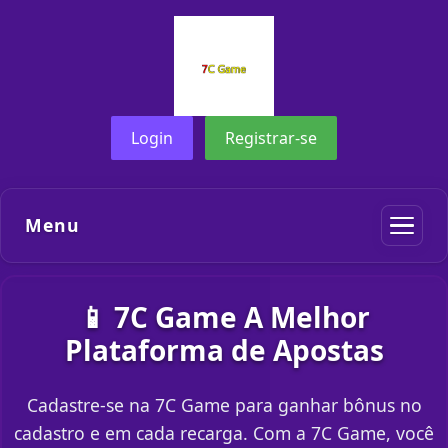
Login
Registrar-se
Menu
📱 7C Game A Melhor
Plataforma de Apostas
Cadastre-se na 7C Game para ganhar bônus no
cadastro e em cada recarga. Com a 7C Game, você