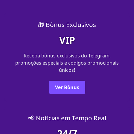
🎁 Bônus Exclusivos
VIP
Receba bônus exclusivos do Telegram,
promoções especiais e códigos promocionais
únicos!
Ver Bônus
📢 Notícias em Tempo Real
24/7