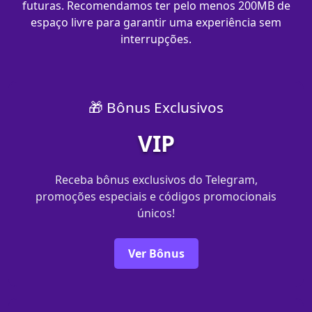
futuras. Recomendamos ter pelo menos 200MB de
espaço livre para garantir uma experiência sem
interrupções.
🎁 Bônus Exclusivos
VIP
Receba bônus exclusivos do Telegram,
promoções especiais e códigos promocionais
únicos!
Ver Bônus