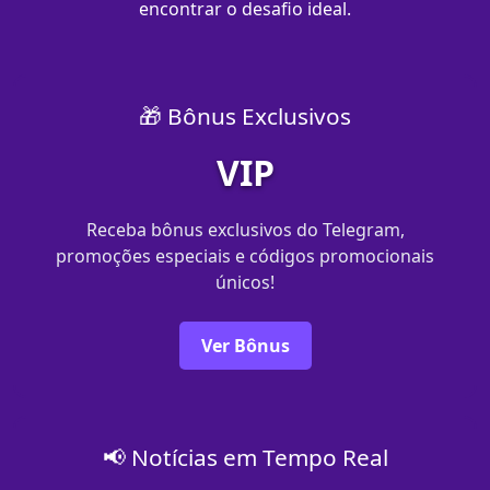
encontrar o desafio ideal.
🎁 Bônus Exclusivos
VIP
Receba bônus exclusivos do Telegram,
promoções especiais e códigos promocionais
únicos!
Ver Bônus
📢 Notícias em Tempo Real