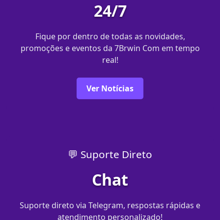
24/7
Fique por dentro de todas as novidades,
promoções e eventos da 7Brwin Com em tempo
real!
Ver Notícias
💬 Suporte Direto
Chat
Suporte direto via Telegram, respostas rápidas e
atendimento personalizado!