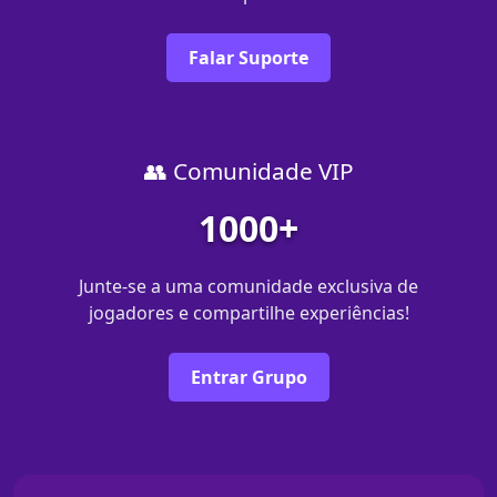
Falar Suporte
👥 Comunidade VIP
1000+
Junte-se a uma comunidade exclusiva de
jogadores e compartilhe experiências!
Entrar Grupo