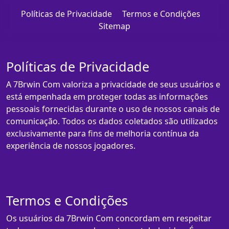
Políticas de Privacidade
Termos e Condições
Sitemap
Políticas de Privacidade
A 7Brwin Com valoriza a privacidade de seus usuários e
está empenhada em proteger todas as informações
pessoais fornecidas durante o uso de nossos canais de
comunicação. Todos os dados coletados são utilizados
exclusivamente para fins de melhoria contínua da
experiência de nossos jogadores.
Termos e Condições
Os usuários da 7Brwin Com concordam em respeitar