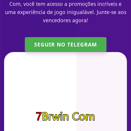
Com, você tem acesso a promoções incríveis e
uma experiência de jogo inigualável. Junte-se aos
vencedores agora!
SEGUIR NO TELEGRAM