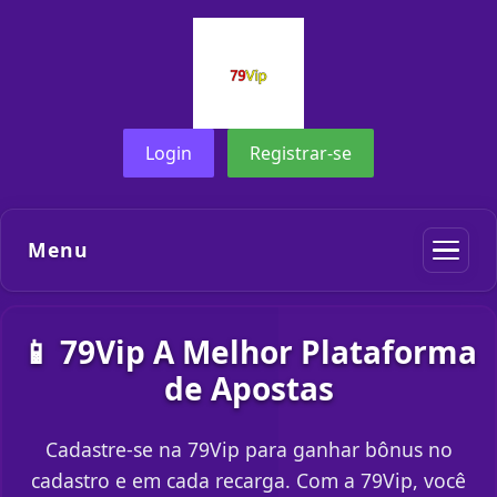
Login
Registrar-se
Menu
📱 79Vip A Melhor Plataforma
de Apostas
Cadastre-se na 79Vip para ganhar bônus no
cadastro e em cada recarga. Com a 79Vip, você