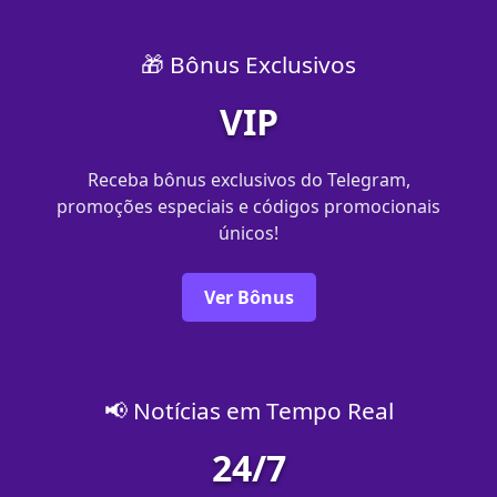
🎁 Bônus Exclusivos
VIP
Receba bônus exclusivos do Telegram,
promoções especiais e códigos promocionais
únicos!
Ver Bônus
📢 Notícias em Tempo Real
24/7