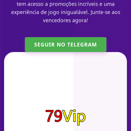
tem acesso a promoções incríveis e uma
experiência de jogo inigualável. Junte-se aos
vencedores agora!
SEGUIR NO TELEGRAM