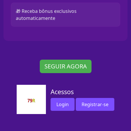
🎁 Receba bônus exclusivos
automaticamente
SEGUIR AGORA
Acessos
Login
Registrar-se