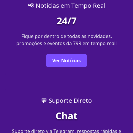
📢 Notícias em Tempo Real
24/7
Fique por dentro de todas as novidades,
promoções e eventos da 79R em tempo real!
Ver Notícias
💬 Suporte Direto
Chat
Suporte direto via Telegram, respostas rápidas e