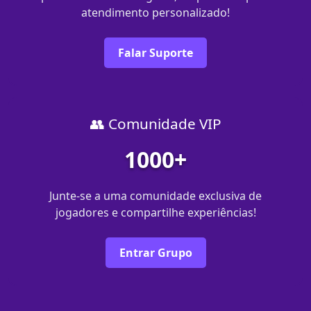
atendimento personalizado!
Falar Suporte
👥 Comunidade VIP
1000+
Junte-se a uma comunidade exclusiva de
jogadores e compartilhe experiências!
Entrar Grupo