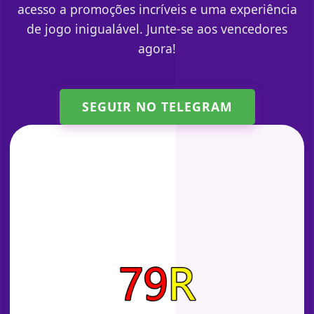
acesso a promoções incríveis e uma experiência
de jogo inigualável. Junte-se aos vencedores
agora!
SEGUIR NO TELEGRAM