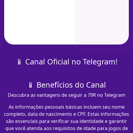
📱 Canal Oficial no Telegram!
📱 Benefícios do Canal
Descubra as vantagens de seguir a 79R no Telegram
As informações pessoais básicas incluem seu nome
completo, data de nascimento e CPF. Estas informações
são essenciais para verificar sua identidade e garantir
que você atenda aos requisitos de idade para jogos de