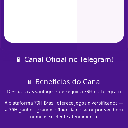
📱 Canal Oficial no Telegram!
📱 Benefícios do Canal
Descubra as vantagens de seguir a 79H no Telegram
A plataforma 79H Brasil oferece jogos diversificados —
a 79H ganhou grande influência no setor por seu bom
nome e excelente atendimento.