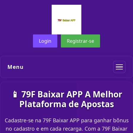
Login
Registrar-se
Menu
📱 79F Baixar APP A Melhor
Plataforma de Apostas
Cadastre-se na 79F Baixar APP para ganhar bônus
no cadastro e em cada recarga. Com a 79F Baixar