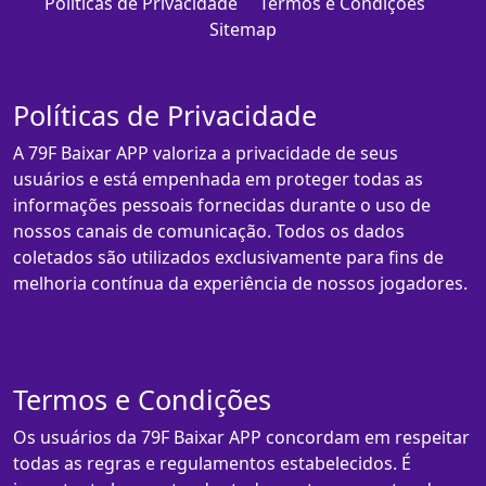
Políticas de Privacidade
Termos e Condições
Sitemap
Políticas de Privacidade
A 79F Baixar APP valoriza a privacidade de seus
usuários e está empenhada em proteger todas as
informações pessoais fornecidas durante o uso de
nossos canais de comunicação. Todos os dados
coletados são utilizados exclusivamente para fins de
melhoria contínua da experiência de nossos jogadores.
Termos e Condições
Os usuários da 79F Baixar APP concordam em respeitar
todas as regras e regulamentos estabelecidos. É