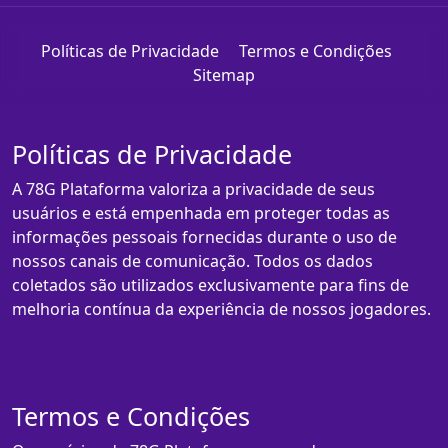
Políticas de Privacidade
Termos e Condições
Sitemap
Políticas de Privacidade
A 78G Plataforma valoriza a privacidade de seus
usuários e está empenhada em proteger todas as
informações pessoais fornecidas durante o uso de
nossos canais de comunicação. Todos os dados
coletados são utilizados exclusivamente para fins de
melhoria contínua da experiência de nossos jogadores.
Termos e Condições