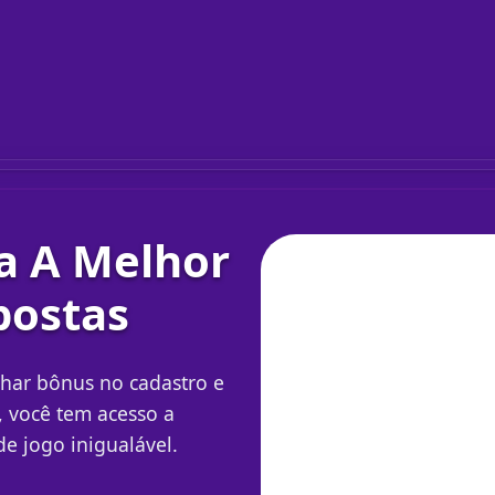
a A Melhor
postas
nhar bônus no cadastro e
 você tem acesso a
e jogo inigualável.