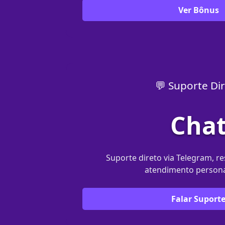
Ver Bônus
💬 Suporte Di
Cha
Suporte direto via Telegram, r
atendimento persona
Falar Suport