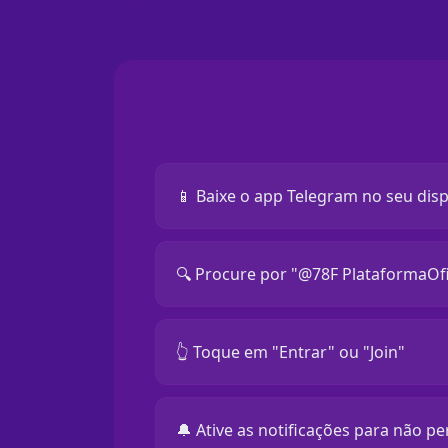
📱 Baixe o app Telegram no seu disp
🔍 Procure por "@78F PlataformaOfi
👆 Toque em "Entrar" ou "Join"
🔔 Ative as notificações para não p