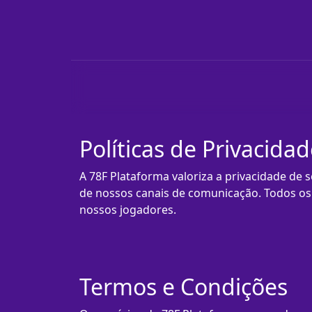
Políticas de Privacida
A 78F Plataforma valoriza a privacidade de
de nossos canais de comunicação. Todos os 
nossos jogadores.
Termos e Condições