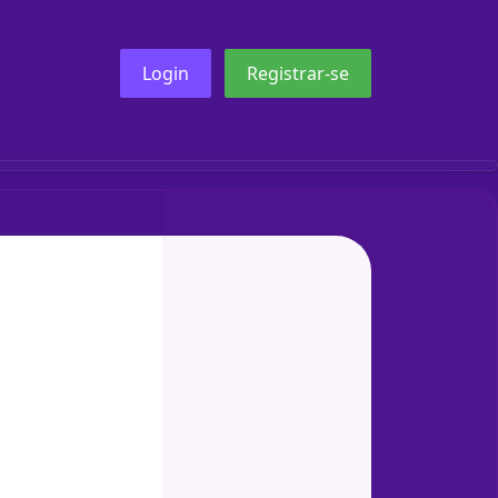
Login
Registrar-se