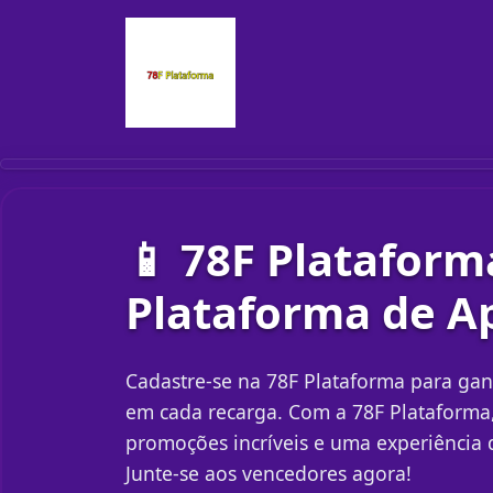
📱 78F Plataform
Plataforma de A
Cadastre-se na 78F Plataforma para ga
em cada recarga. Com a 78F Plataforma,
promoções incríveis e uma experiência d
Junte-se aos vencedores agora!