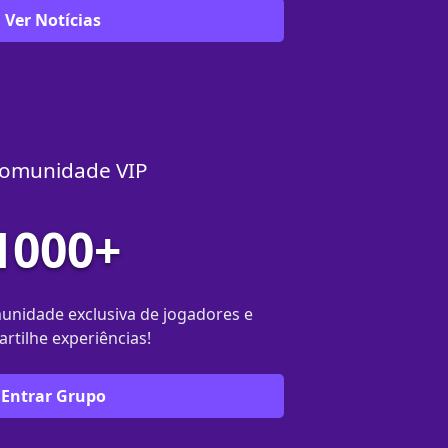
Ver Notícias
Comunidade VIP
1000+
unidade exclusiva de jogadores e
rtilhe experiências!
Entrar Grupo