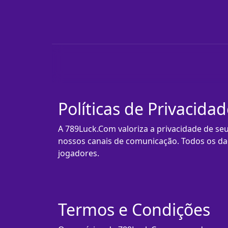
Políticas de Privacida
A 789Luck.Com valoriza a privacidade de s
nossos canais de comunicação. Todos os dad
jogadores.
Termos e Condições