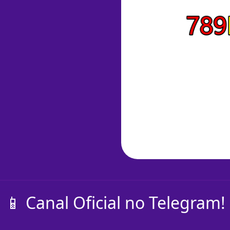
📱 Canal Oficial no Telegram!