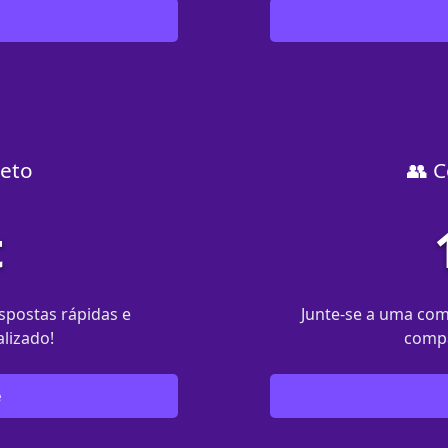
reto
👥 
t
espostas rápidas e
Junte-se a uma com
lizado!
compa
e