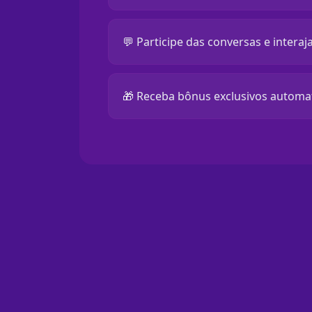
💬 Participe das conversas e interaj
🎁 Receba bônus exclusivos autom