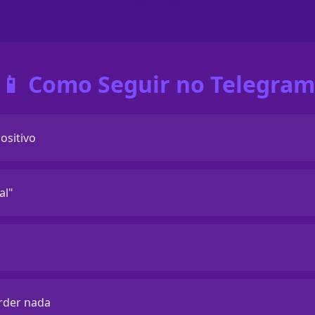
📱 Como Seguir no Telegram
ositivo
al"
erder nada