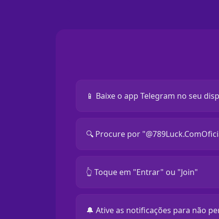
📱 Baixe o app Telegram no seu disp
🔍 Procure por "@789Luck.ComOfici
👆 Toque em "Entrar" ou "Join"
🔔 Ative as notificações para não p